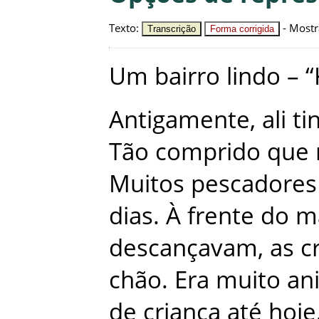
Texto
:
-
Mostr
Transcrição
Forma corrigida
Um
bairro
lindo
–
“
Antigamente
,
ali
ti
Tão
comprido
que
Muitos
pescadores
dias
.
À
frente
do
m
descançavam
,
as
c
chão
.
Era
muito
an
de
criança
até
hoje