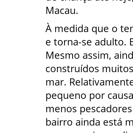
Macau
.
À
medida
que
o
te
e
torna-se
adulto
.
Mesmo
assim
,
ain
construídos
muito
mar
.
Relativament
pequeno
por
caus
menos
pescadores
bairro
ainda
está
m