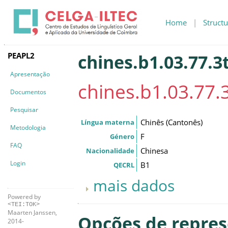
Home
|
Structu
PEAPL2
chines.b1.03.77.3
Apresentação
chines.b1.03.77.
Documentos
Pesquisar
Chinês (Cantonês)
Língua materna
Metodologia
F
Género
FAQ
Chinesa
Nacionalidade
Login
B1
QECRL
mais dados
Powered by
<TEI:TOK>
Maarten Janssen,
Opções de repre
2014-