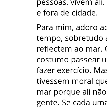
pessoas
,
vivem
ali
.
e
fora
de
cidade
.
Para
mim
,
adoro
a
tempo
,
sobretudo
reflectem
ao
mar
.
costumo
passear
fazer
exercício
.
Ma
tivessem
moral
qu
mar
porque
ali
não
gente
.
Se
cada
um