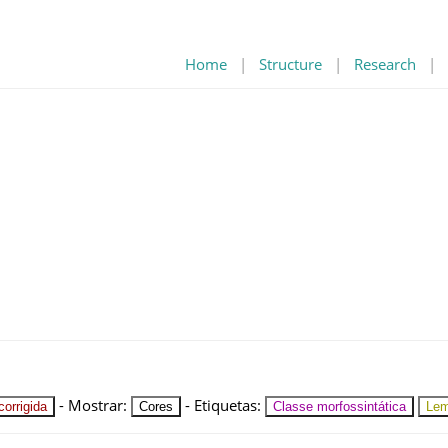
Home
|
Structure
|
Research
|
-
Mostrar
:
-
Etiquetas
:
orrigida
Cores
Classe morfossintática
Le