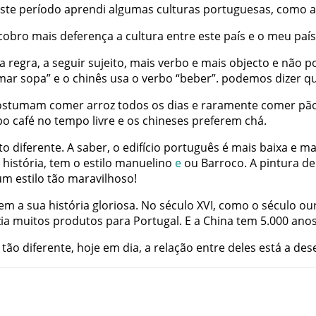
ste
período
aprendi
algumas
culturas
portuguesas
,
como
a
cobro
mais
deferença
a
cultura
entre
este
país
e
o
meu
país
a
regra
,
a
seguir
sujeito
,
mais
verbo
e
mais
objecto
e
não
p
mar
sopa
”
e
o
chinês
usa
o
verbo
“
beber
”
.
podemos
dizer
q
ostumam
comer
arroz
todos
os
dias
e
raramente
comer
pã
po
café
no
tempo
livre
e
os
chineses
preferem
chá
.
to
diferente
.
A
saber
,
o
edifício
português
é
mais
baixa
e
ma
história
,
tem
o
estilo
manuelino
e
ou
Barroco
.
A
pintura
de
um
estilo
tão
maravilhoso
!
tem
a
sua
história
gloriosa
.
No
século
XVI
,
como
o
século
ou
ia
muitos
produtos
para
Portugal
.
E
a
China
tem
5.000
ano
tão
diferente
,
hoje
em
dia
,
a
relação
entre
deles
está
a
des