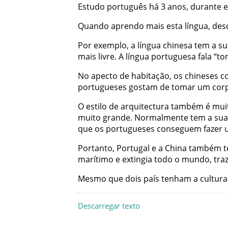
Estudo
português
há
3
anos
,
durante
e
Quando
aprendo
mais
esta
língua
,
des
Por
exemplo
,
a
língua
chinesa
tem
a
su
mais
livre
.
A
língua
portuguesa
fala
“
to
No
apecto
de
habitação
,
os
chineses
c
portugueses
gostam
de
tomar
um
cor
O
estilo
de
arquitectura
também
é
mui
muito
grande
.
Normalmente
tem
a
sua
que
os
portugueses
conseguem
fazer
Portanto
,
Portugal
e
a
China
também
marítimo
e
extingia
todo
o
mundo
,
traz
Mesmo
que
dois
país
tenham
a
cultura
Descarregar texto