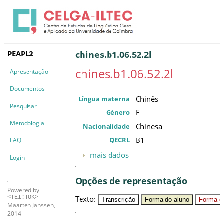
PEAPL2
chines.b1.06.52.2l
chines.b1.06.52.2l
Apresentação
Documentos
Chinês
Língua materna
Pesquisar
F
Género
Metodologia
Chinesa
Nacionalidade
B1
QECRL
FAQ
mais dados
Login
Opções de representação
Powered by
Texto
:
<TEI:TOK>
Transcrição
Forma do aluno
Forma c
Maarten Janssen,
2014-