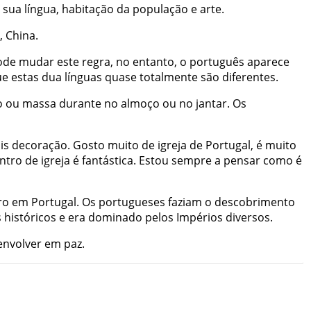
sua
língua
,
habitação
da
população
e
arte
.
,
China
.
ode
mudar
este
regra
,
no
entanto
,
o
português
aparece
ue
estas
dua
línguas
quase
totalmente
são
diferentes
.
o
ou
massa
durante
no
almoço
ou
no
jantar
.
Os
is
decoração
.
Gosto
muito
de
igreja
de
Portugal
,
é
muito
ntro
de
igreja
é
fantástica
.
Estou
sempre
a
pensar
como
é
ro
em
Portugal
.
Os
portugueses
faziam
o
descobrimento
s
históricos
e
era
dominado
pelos
Impérios
diversos
.
envolver
em
paz
.