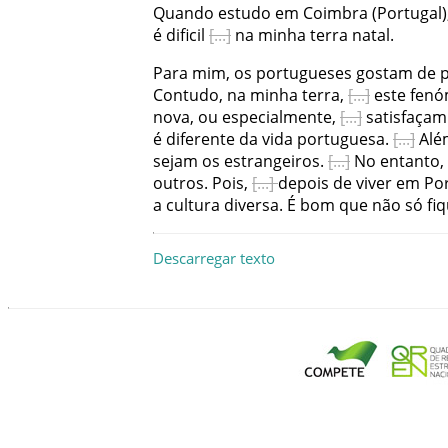
Quando
estudo
em
Coimbra
(
Portugal
)
é
dificil
na
minha
terra
natal
.
Para
mim
,
os
portugueses
gostam
de
Contudo
,
na
minha
terra
,
este
fen
nova
,
ou
especialmente
,
satisfaçam
é
diferente
da
vida
portuguesa
.
Alé
sejam
os
estrangeiros
.
No
entanto
,
outros
.
Pois
,
depois
de
viver
em
Po
a
cultura
diversa
.
É
bom
que
não
só
fi
Descarregar texto