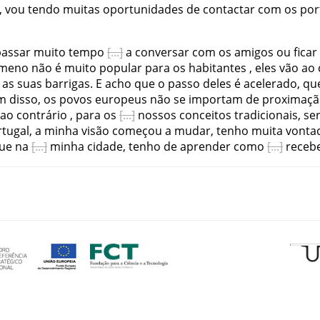
,
vou
tendo
muitas
oportunidades
de
contactar
com
os
por
passar
muito
tempo
a
conversar
com
os
amigos
ou
ficar
ómeno
não
é
muito
popular
para
os
habitantes
,
eles
vão
ao
as
suas
barrigas
.
E
acho
que
o
passo
deles
é
acelerado
,
qu
m
disso
,
os
povos
europeus
não
se
importam
de
proximaçã
ao
contrário
,
para
os
nossos
conceitos
tradicionais
,
ser
rtugal
,
a
minha
visão
começou
a
mudar
,
tenho
muita
vonta
que
na
minha
cidade
,
tenho
de
aprender
como
receb