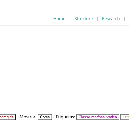
Home
|
Structure
|
Research
|
-
Mostrar
:
-
Etiquetas
:
orrigida
Cores
Classe morfossintática
Le