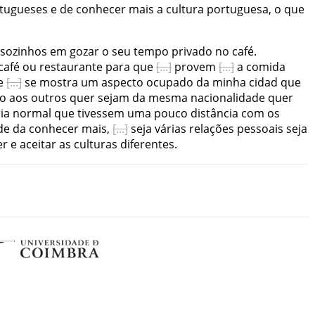
tugueses
e
de
conhecer
mais
a
cultura
portuguesa
,
o
que
sozinhos
em
gozar
o
seu
tempo
privado
no
café
.
café
ou
restaurante
para
que
provem
a
comida
e
se
mostra
um
aspecto
ocupado
da
minha
cidad
que
o
aos
outros
quer
sejam
da
mesma
nacionalidade
quer
ia
normal
que
tivessem
uma
pouco
distância
com
os
de
da
conhecer
mais
,
seja
várias
relações
pessoais
seja
er
e
aceitar
as
culturas
diferentes
.