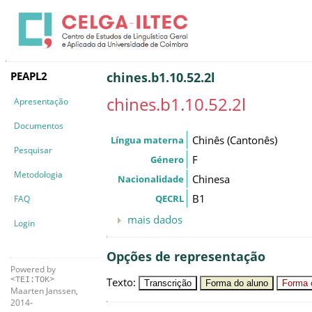
PEAPL2
chines.b1.10.52.2l
chines.b1.10.52.2l
Apresentação
Documentos
Chinês (Cantonês)
Língua materna
Pesquisar
F
Género
Metodologia
Chinesa
Nacionalidade
B1
QECRL
FAQ
mais dados
Login
Opções de representação
Powered by
Texto
:
<TEI:TOK>
Transcrição
Forma do aluno
Forma c
Maarten Janssen,
2014-