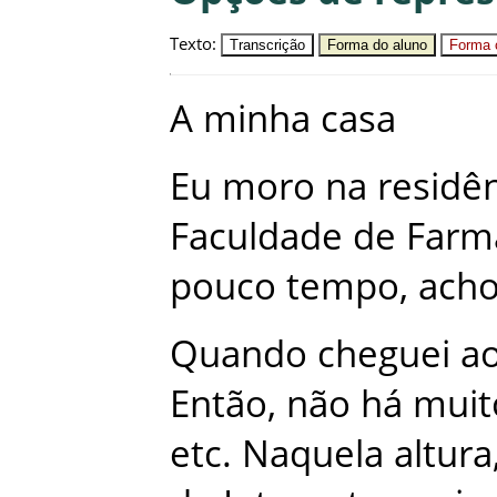
Texto
:
Transcrição
Forma do aluno
Forma c
A
minha
casa
Eu
moro
na
residê
Faculdade de Farm
pouco
tempo
,
ach
Quando
cheguei
a
Então
,
não
há
muit
etc
.
Naquela
altura