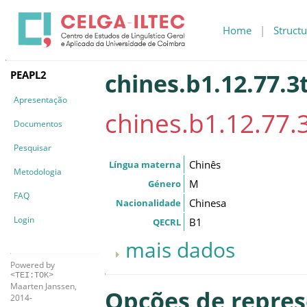
Home
|
Structu
PEAPL2
chines.b1.12.77.3
Apresentação
chines.b1.12.77.
Documentos
Pesquisar
Chinês
Língua materna
Metodologia
M
Género
FAQ
Chinesa
Nacionalidade
Login
B1
QECRL
mais dados
Powered by
<TEI:TOK>
Maarten Janssen,
Opções de repre
2014-