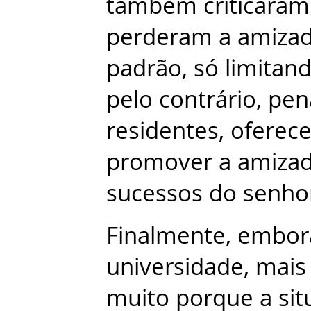
também
criticaram
perderam
a
amiza
padrão
,
só
limitan
pelo
contrário
,
pen
residentes
,
oferec
promover
a
amiza
sucessos
do
senho
Finalmente
,
embor
universidade
,
mais
muito
porque
a
si