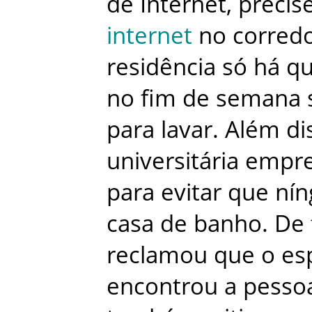
de
Internet
,
precise
internet
no
corred
residência
só
há
qu
no
fim de semana
para
lavar
.
Além
di
universitária
empr
para
evitar
que
ní
casa
de
banho
.
De
reclamou
que
o
es
encontrou
a
pesso