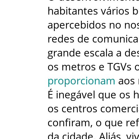
habitantes
vários
b
apercebidos
no
no
redes
de
comunica
grande
escala
a
de
os
metros
e
TGVs
proporcionam
aos
É
inegável
que
os
h
os
centros
comerci
confiram
,
o
que
re
da
cidade
.
Aliás
,
vi