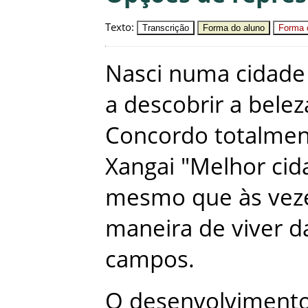
Texto
:
Transcrição
Forma do aluno
Forma c
Nasci
numa
cidade
a
descobrir
a
belez
Concordo
totalme
Xangai
"
Melhor
cid
mesmo
que
às
vez
maneira
de
viver
d
campos
.
O
desenvolviment