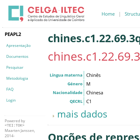
Home
|
Structu
PEAPL2
chines.c1.22.69.3
Apresentação
chines.c1.22.69.
Documentos
Pesquisar
Chinês
Língua materna
Metodologia
M
Género
FAQ
Chinesa
Nacionalidade
Login
C1
QECRL
mais dados
Powered by
<TEI:TOK>
Maarten Janssen,
Opções de repre
2014-