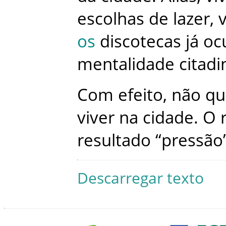
escolhas
de
lazer
,
v
os
discotecas
já
oc
mentalidade
citadi
Com
efeito
,
não
qu
viver
na
cidade
.
O
resultado
“
pressão
Descarregar texto