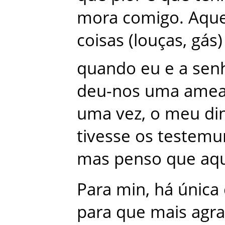
mora
comigo
.
Aque
coisas
(
louças
,
gás
)
quando
eu
e
a
sen
deu-nos
uma
amea
uma
vez
,
o
meu
di
tivesse
os
testemu
mas
penso
que
aq
Para
min
,
há
única
para
que
mais
agra