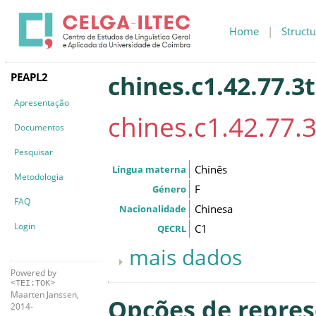
Home
|
Structu
PEAPL2
chines.c1.42.77.3t
Apresentação
chines.c1.42.77.3
Documentos
Pesquisar
Chinês
Língua materna
Metodologia
F
Género
FAQ
Chinesa
Nacionalidade
Login
C1
QECRL
mais dados
Powered by
<TEI:TOK>
Maarten Janssen,
Opções de repre
2014-