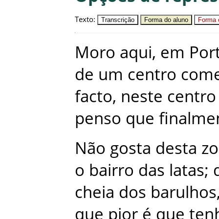
Texto
:
Transcrição
Forma do aluno
Forma c
Moro
aqui
,
em
Por
de
um
centro
come
facto
,
neste
centro
penso
que
finalme
Não
gosta
desta
z
o
bairro
das
latas
;
cheia
dos
barulhos
que
pior
é
que
ten