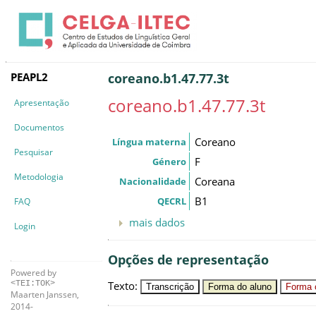
PEAPL2
coreano.b1.47.77.3t
coreano.b1.47.77.3t
Apresentação
Documentos
Coreano
Língua materna
Pesquisar
F
Género
Metodologia
Coreana
Nacionalidade
B1
QECRL
FAQ
mais dados
Login
Opções de representação
Powered by
Texto
:
<TEI:TOK>
Transcrição
Forma do aluno
Forma c
Maarten Janssen,
2014-