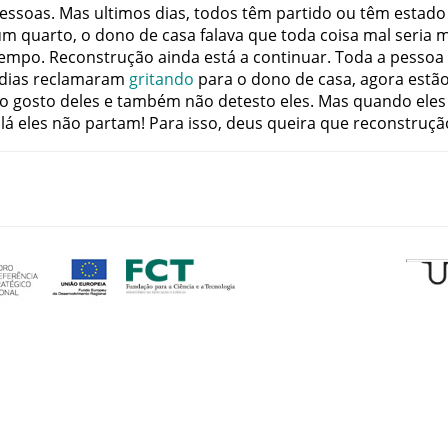
essoas
.
Mas
ultimos
dias
,
todos
têm
partido
ou
têm
estado
um
quarto
,
o
dono
de
casa
falava
que
toda
coisa
mal
seria
m
tempo
.
Reconstrução
ainda
está
a
continuar
.
Toda
a
pessoa
dias
reclamaram
gritando
para
o
dono
de
casa
,
agora
estã
o
gosto
deles
e
também
não
detesto
eles
.
Mas
quando
eles
lá
eles
não
partam
!
Para
isso
,
deus
queira
que
reconstruçã