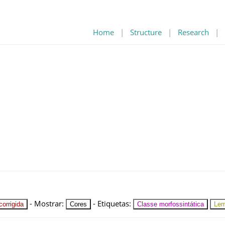
Home
|
Structure
|
Research
|
-
Mostrar
:
-
Etiquetas
:
orrigida
Cores
Classe morfossintática
Le