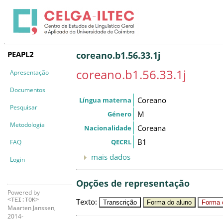
PEAPL2
coreano.b1.56.33.1j
coreano.b1.56.33.1j
Apresentação
Documentos
Coreano
Língua materna
Pesquisar
M
Género
Metodologia
Coreana
Nacionalidade
B1
QECRL
FAQ
mais dados
Login
Opções de representação
Powered by
Texto
:
<TEI:TOK>
Transcrição
Forma do aluno
Forma c
Maarten Janssen,
2014-