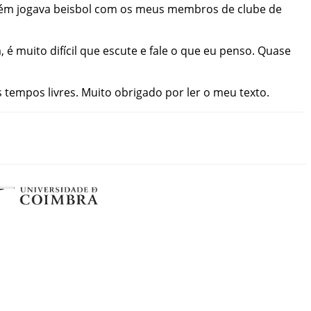
ém
jogava
beisbol
com
os
meus
membros
de
clube
de
a
,
é
muito
difícil
que
escute
e
fale
o
que
eu
penso
.
Quase
s
tempos
livres
.
Muito
obrigado
por
ler
o
meu
texto
.