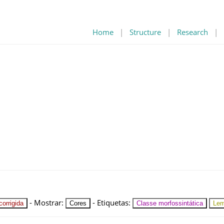
Home
|
Structure
|
Research
|
-
Mostrar
:
-
Etiquetas
:
orrigida
Cores
Classe morfossintática
Le