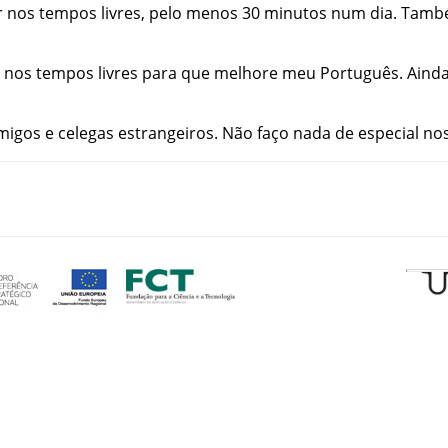
r
nos
tempos
livres
,
pelo
menos
30
minutos
num
dia
.
Tamb
nos
tempos
livres
para
que
melhore
meu
Português
.
Aind
migos
e
celegas
estrangeiros
.
Não
faço
nada
de
especial
no