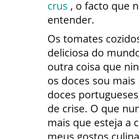
crus
,
o
facto
que
entender
.
Os
tomates
cozido
deliciosa
do
mund
outra
coisa
que
ni
os
doces
sou
mais
doces
portugueses
de
crise
.
O
que
nu
mais
que
esteja
a
c
meus
gostos
culina