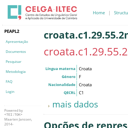
Home
|
Structu
PEAPL2
croata.c1.29.55.
Apresentação
croata.c1.29.55.
Documentos
Pesquisar
Croata
Língua materna
Metodologia
F
Género
FAQ
Croata
Nacionalidade
Login
C1
QECRL
mais dados
Powered by
<TEI:TOK>
Maarten Janssen,
Opções de repre
2014-