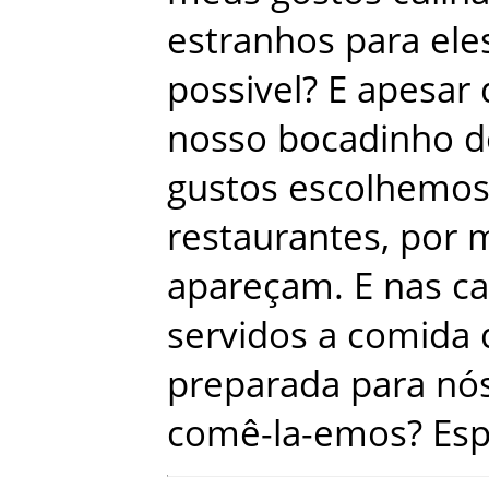
estranhos
para
ele
possivel
?
E
apesar
nosso
bocadinho
d
gustos
escolhemo
restaurantes
,
por
m
apareçam
.
E
nas
ca
servidos
a
comida
preparada
para
nó
comê-la-emos
?
Es