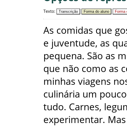
Texto
:
Transcrição
Forma do aluno
Forma c
As
comidas
que
go
e
juventude
,
as
qua
pequena
.
São
as
m
que
não
como
as
c
minhas
viagens
no
culinária
um
pouco
tudo
.
Carnes
,
legu
experimentar
.
Mas