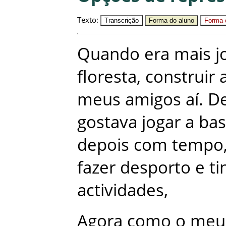
Texto
:
Transcrição
Forma do aluno
Forma c
Quando
era
mais
j
floresta
,
construir
meus
amigos
aí
.
De
gostava
jogar
a
bas
depois
com
tempo
fazer
desporto
e
ti
actividades
,
Agora
como
o
meu