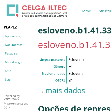
Home
|
Structu
PEAPL2
esloveno.b1.41.33
Apresentação
esloveno.b1.41.3
Documentos
Pesquisar
Esloveno
Língua materna
Metodologia
M
Género
FAQ
Eslovena
Nacionalidade
Login
B1
QECRL
mais dados
Powered by
<TEI:TOK>
Maarten Janssen,
Opções de repre
2014-