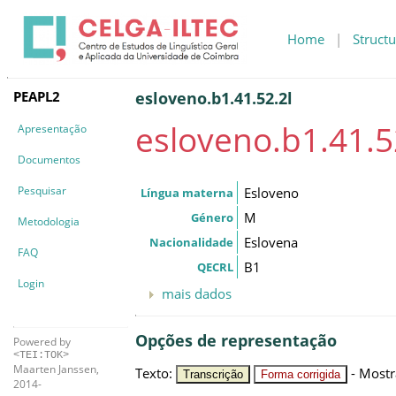
Home
|
Structu
PEAPL2
esloveno.b1.41.52.2l
esloveno.b1.41.5
Apresentação
Documentos
Pesquisar
Esloveno
Língua materna
M
Género
Metodologia
Eslovena
Nacionalidade
FAQ
B1
QECRL
Login
mais dados
Opções de representação
Powered by
<TEI:TOK>
Maarten Janssen,
Texto
:
-
Mostr
Transcrição
Forma corrigida
2014-