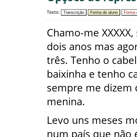
Texto
:
Transcrição
Forma do aluno
Forma c
Chamo-me
XXXXX
,
dois
anos
mas
ago
três
.
Tenho
o
cabe
baixinha
e
tenho
c
sempre
me
dizem
menina
.
Levo
uns
meses
m
num
país
que
não