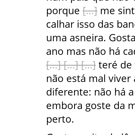
porque
me
sin
calhar
isso
das
ban
uma
asneira
.
Gosta
ano
mas
não
há
ca
teré
de
não
está
mal
viver
diferente
:
não
há
a
embora
goste
da
m
perto
.