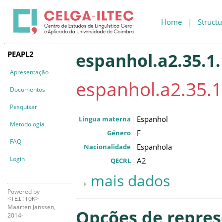
Home
|
Structu
PEAPL2
espanhol.a2.35.1
Apresentação
espanhol.a2.35.1
Documentos
Pesquisar
Espanhol
Língua materna
Metodologia
F
Género
FAQ
Espanhola
Nacionalidade
Login
A2
QECRL
mais dados
Powered by
<TEI:TOK>
Maarten Janssen,
Opções de repre
2014-