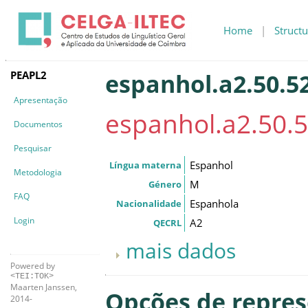
Home
|
Structu
PEAPL2
espanhol.a2.50.5
Apresentação
espanhol.a2.50.
Documentos
Pesquisar
Espanhol
Língua materna
Metodologia
M
Género
FAQ
Espanhola
Nacionalidade
Login
A2
QECRL
mais dados
Powered by
<TEI:TOK>
Maarten Janssen,
Opções de repre
2014-