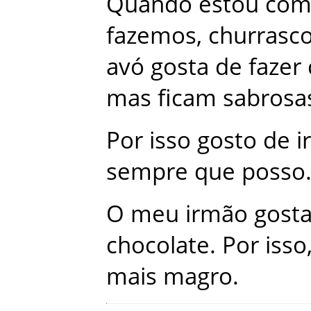
Quando
estou
co
fazemos
,
churrasc
avó
gosta
de
fazer
mas
ficam
sabrosa
Por
isso
gosto
de
ir
sempre
que
posso
O
meu
irmão
gost
chocolate
.
Por
isso
mais
magro
.