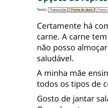
Texto
:
Transcrição
Forma do aluno
Forma c
Certamente
há
co
carne
.
A
carne
tem
não
posso
almoçar
saludável
.
A
minha
mãe
ensi
todos
os
tipos
de
c
Gosto
de
jantar
sa