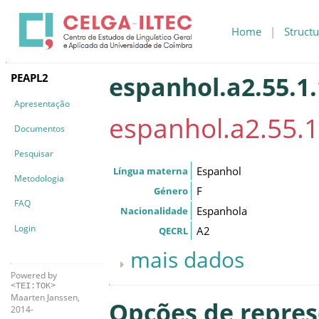
Home
|
Structu
PEAPL2
espanhol.a2.55.1
Apresentação
espanhol.a2.55.1
Documentos
Pesquisar
Espanhol
Língua materna
Metodologia
F
Género
FAQ
Espanhola
Nacionalidade
Login
A2
QECRL
mais dados
Powered by
<TEI:TOK>
Maarten Janssen,
Opções de repre
2014-