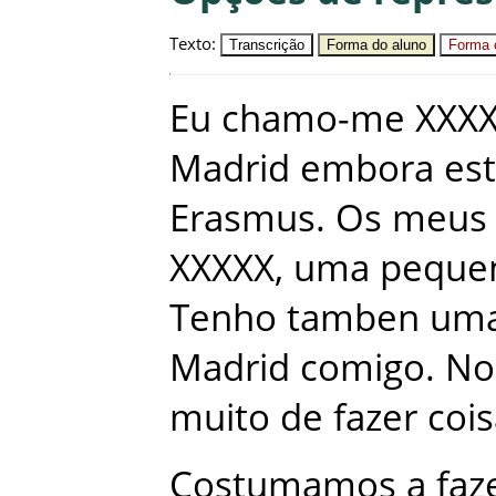
Texto
:
Transcrição
Forma do aluno
Forma c
Eu
chamo-me
XXX
Madrid
embora
es
Erasmus
.
Os
meus
XXXXX
,
uma
peque
Tenho
tamben
um
Madrid
comigo
.
No
muito
de
fazer
coi
Costumamos
a
faz