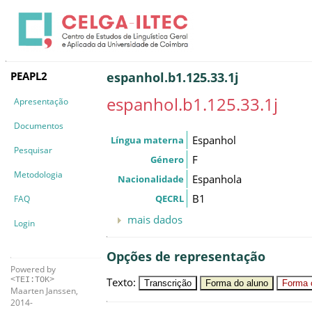
PEAPL2
espanhol.b1.125.33.1j
espanhol.b1.125.33.1j
Apresentação
Documentos
Espanhol
Língua materna
Pesquisar
F
Género
Metodologia
Espanhola
Nacionalidade
B1
QECRL
FAQ
mais dados
Login
Opções de representação
Powered by
Texto
:
<TEI:TOK>
Transcrição
Forma do aluno
Forma c
Maarten Janssen,
2014-