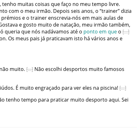
,
tenho
muitas
coisas
que
faço
no
meu
tempo
livre
.
nto
com
o
meu
irmão
.
Depois
seis
anos
,
o
“
trainer”
dizia
prémios
e
o
trainer
enscrevia-nós
em
mais
aulas
de
Gostava
e
gosto
muito
de
natação
,
meu
irmão
também
,
só
queria
que
nós
nadávamos
até
o
ponto
em
que
o
on
.
Os
meus
pais
já
praticavam
isto
há
vários
anos
e
não
muito
.
Não
escolhi
desportos
muito
famosos
iúdos
.
É
muito
engraçado
para
ver
eles
na
piscina
!
ão
tenho
tempo
para
praticar
muito
desporto
aqui
.
Sei