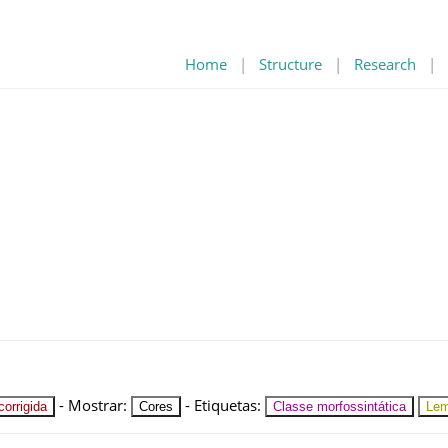
Home
|
Structure
|
Research
|
-
Mostrar
:
-
Etiquetas
:
orrigida
Cores
Classe morfossintática
Le