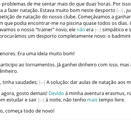
o
problemas
de
me
sentar
mais
do
que
duas
horas
.
Por
isso
va
a
fazer
natação
.
Estava
muito
bom
neste
desporto
,
ju
etição
de
natação
do
nosso
clube
.
Começávamos
a
ganhar
m
que
podia
encontrar-me
na
piscina
quase
todos
os
dias
.
avamos
o
nosso
“
trainer
”
novo
;
ele
não
era
simpático
e
procurámos
um
desporto
completamente
novo
:
o
badmint
enores
.
Era
uma
ideia
muito
bom
!
articipo
ao
tornamentos
.
Já
ganhei
dinheiro
com
isso
,
mas
dinheiro
.
s
,
tinha
saudades
;
A
solução
:
dar
aulas
de
natação
aos
m
agora
,
gosto
demais
!
Devido
à
minha
aventura
erasmus
,
n
om
estudar
e
sair
à
noite
,
não
tenho
mais
tempo
livre
.
ro
,
começa
todo
de
novo
!