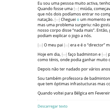
Eu
sou
uma
pessoa
muito
activa
,
tenh
Quando
fosse
uma
miúda
,
começa
que
nós
dois
podíamos
entrar
no
comp
natação
.
Cheguei
o
um
momento
e
mas
uma
problema
surgeriu
:
não
gost
nosso
corpo
disse
“nada
mais
”
.
Então
,
podiam
explicar
o
jogo
a
nós
.
O
meu
pai
era
e
é
o
“
director
”
m
Hoje
em
dia
,
faço
badminton
e
p
como
ténis
,
onde
podia
ganhar
muito
Depois
não
ter
nadado
por
vários
ano
Sou
também
professora
de
badminton
que
tem
óptimas
infrastucturas
mas
c
Quando
voltei
para
Bélgica
em
Feverei
Descarregar texto