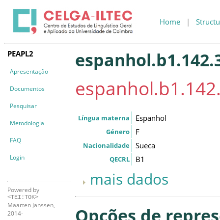
Home
|
Structu
PEAPL2
espanhol.b1.142.3
Apresentação
espanhol.b1.142.
Documentos
Pesquisar
Espanhol
Língua materna
Metodologia
F
Género
FAQ
Sueca
Nacionalidade
Login
B1
QECRL
mais dados
Powered by
<TEI:TOK>
Maarten Janssen,
Opções de repre
2014-