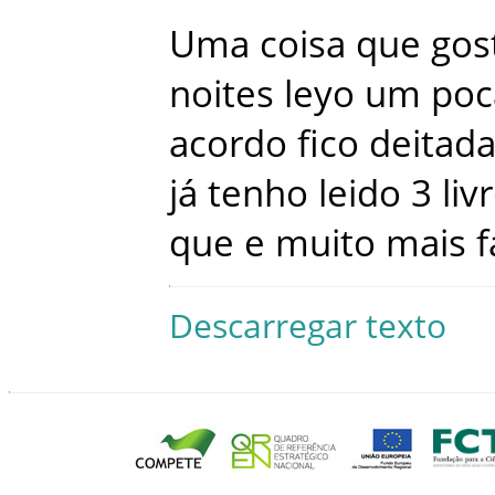
Uma
coisa
que
gos
noites
leyo
um
poc
acordo
fico
deitad
já
tenho
leido
3
liv
que
e
muito
mais
f
Descarregar texto