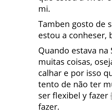
mi
.
Tamben
gosto
de
s
estou
a
conheser
,
Quando
estava
na
muitas
coisas
,
osej
calhar
e
por
isso
q
tento
de
não
ter
mu
ser
flexibel
y
fazer
fazer
.