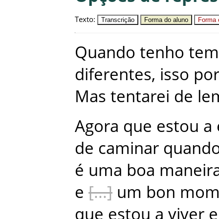
Texto
:
Transcrição
Forma do aluno
Forma c
Quando
tenho
tem
diferentes
,
isso
po
Mas
tentarei
de
le
Agora
que
estou
a
de
caminar
quand
é
uma
boa
maneir
e
um
bon
mom
que
estou
a
viver
e