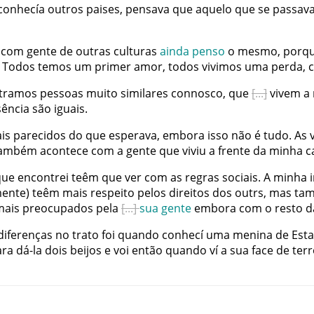
conhecía
outros
paises
,
pensava
que
aquelo
que
se
passav
com
gente
de
outras
culturas
ainda
penso
o
mesmo
,
porq
Todos
temos
um
primer
amor
,
todos
vivimos
uma
perda
,
tramos
pessoas
muito
similares
connosco
,
que
vivem
a
sência
são
iguais
.
is
parecidos
do
que
esperava
,
embora
isso
não
é
tudo
.
As
ambém
acontece
com
a
gente
que
viviu
a
frente
da
minha
c
que
encontrei
teêm
que
ver
com
as
regras
sociais
.
A
minha
mente
)
teêm
mais
respeito
pelos
direitos
dos
outrs
,
mas
ta
mais
preocupados
pela
sua
gente
embora
com
o
resto
d
diferenças
no
trato
foi
quando
conhecí
uma
menina
de
Est
ara
dá-la
dois
beijos
e
voi
então
quando
ví
a
sua
face
de
terr