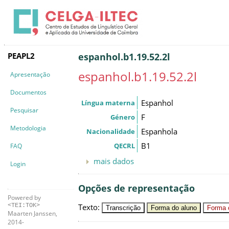
PEAPL2
espanhol.b1.19.52.2l
espanhol.b1.19.52.2l
Apresentação
Documentos
Espanhol
Língua materna
Pesquisar
F
Género
Metodologia
Espanhola
Nacionalidade
B1
QECRL
FAQ
mais dados
Login
Opções de representação
Powered by
Texto
:
<TEI:TOK>
Transcrição
Forma do aluno
Forma c
Maarten Janssen,
2014-