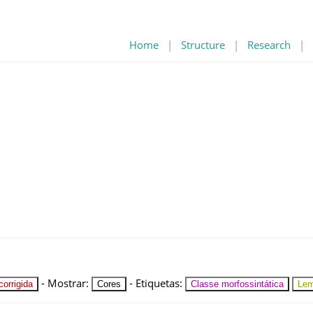
Home
|
Structure
|
Research
|
-
Mostrar
:
-
Etiquetas
:
orrigida
Cores
Classe morfossintática
Le