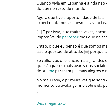
Quando
vivía
em
Espanha
e
ainda
não
do
que
no
resto
do
mundo
.
Agora
que
tive
a
oportunidade
de
falar
experimentamos
as
mesmas
vivências
.
É
por
isso
,
que
muitas
vezes
,
encon
impossível
de
perceber
mas
que
na
es
Então
,
o
que
eu
penso
é
que
somos
ma
isso
é
questão
de
atitude
,
porque
t
Se
calhar
,
as
diferenças
mais
grandes
que
são
paises
mais
avanzados
social
do
sul
me
parecem
mais
alegres
e
No
meu
caso
,
a
primeira
vez
que
senti
momento
eu
avalançei-me
sobre
ela
p
:
)
Descarregar texto