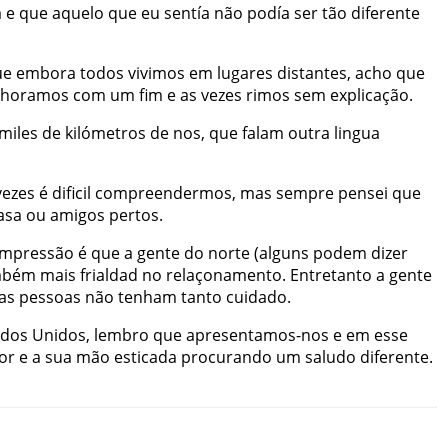
a
e
que
aquelo
que
eu
sentía
não
podía
ser
tão
diferente
ue
embora
todos
vivimos
em
lugares
distantes
,
acho
que
choramos
com
um
fim
e
as
vezes
rimos
sem
explicação
.
miles
de
kilómetros
de
nos
,
que
falam
outra
lingua
vezes
é
dificil
compreendermos
,
mas
sempre
pensei
que
asa
ou
amigos
pertos
.
impressão
é
que
a
gente
do
norte
(
alguns
podem
dizer
mbém
mais
frialdad
no
relaçonamento
.
Entretanto
a
gente
as
pessoas
não
tenham
tanto
cuidado
.
ados
Unidos
,
lembro
que
apresentamos-nos
e
em
esse
or
e
a
sua
mão
esticada
procurando
um
saludo
diferente
.