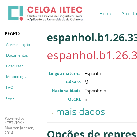
Home
|
Structu
PEAPL2
espanhol.b1.26.33
Apresentação
espanhol.b1.26.3
Documentos
Pesquisar
Espanhol
Língua materna
Metodologia
M
Género
FAQ
Espanhola
Nacionalidade
Login
B1
QECRL
mais dados
Powered by
<TEI:TOK>
Maarten Janssen,
Opções de repre
2014-