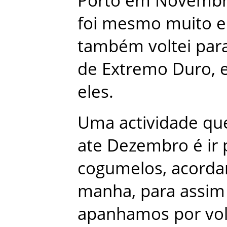
Porto
em
Novemb
foi
mesmo
muito
e
também
voltei
par
de
Extremo
Duro
,
eles
.
Uma
actividade
qu
ate
Dezembro
é
ir
cogumelos
,
acorda
manha
,
para
assim
apanhamos
por
vo