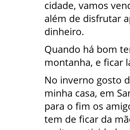
cidade
,
vamos
ven
além
de
disfrutar
a
dinheiro
.
Quando
há
bom
t
montanha
,
e
ficar
l
No
inverno
gosto
d
minha
casa
,
em
Sa
para
o
fim
os
amig
tem
de
ficar
da
mã