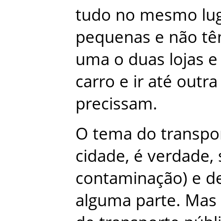
tudo
no
mesmo
lu
pequenas
e
não
t
uma
o
duas
lojas
e
carro
e
ir
até
outra
precissam
.
O
tema
do
transpo
cidade
,
é
verdade
,
contaminação
)
e
d
alguma
parte
.
Mas