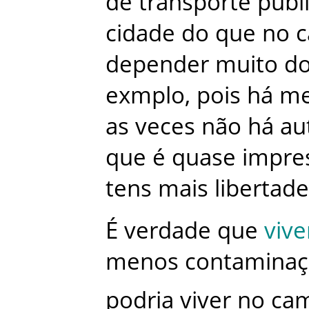
de
transporte
públ
cidade
do
que
no
depender
muito
d
exmplo
,
pois
há
me
as
veces
não
há
au
que
é
quase
impres
tens
mais
libertade
É
verdade
que
vive
menos
contamina
podria
viver
no
ca