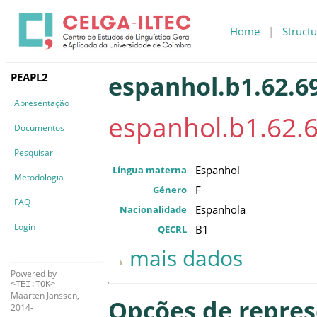
Home
|
Structu
PEAPL2
espanhol.b1.62.6
Apresentação
espanhol.b1.62.
Documentos
Pesquisar
Espanhol
Língua materna
Metodologia
F
Género
FAQ
Espanhola
Nacionalidade
Login
B1
QECRL
mais dados
Powered by
<TEI:TOK>
Maarten Janssen,
Opções de repre
2014-