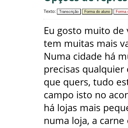
Texto
:
Transcrição
Forma do aluno
Forma c
Eu
gosto
muito
de
tem
muitas
mais
v
Numa
cidade
há
m
precisas
qualquier
que
quers
,
tudo
es
campo
isto
no
aco
há
lojas
mais
pequ
numa
loja
,
a
carne