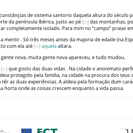
rcunstânçias
de
sistema
santorio
daquela
altura
do
século
p
rte
da
península
Ibérica
,
justo
ao
pé
das
montanhas
,
po
car
completamente
isolado
.
Para
mim
no
“
campo
”
praias
e
a
mentir
.
Só
três
meses
antes
da
majoria
de
edade
(
na
Es
cto
com
ela
até
aquela
altara
.
gente
nova
,
muita
gente
nova
apareceu
,
e
tudo
mudou
.
que
gosto
das
duas
vidas
.
Na
cidade
o
anonimato
perf
ldeia
protegido
pela
familia
,
na
cidade
na
procura
dos
teus
m
têr
as
duas
experiências
.
A
aldeia
pela
formação
dum
cará
a
horta
onde
as
coisas
crescem
enquanto
a
vida
passa
.