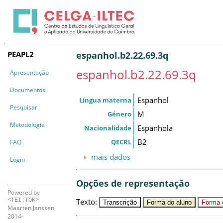
PEAPL2
espanhol.b2.22.69.3q
espanhol.b2.22.69.3q
Apresentação
Documentos
Espanhol
Língua materna
Pesquisar
M
Género
Metodologia
Espanhola
Nacionalidade
B2
QECRL
FAQ
mais dados
Login
Opções de representação
Powered by
Texto
:
<TEI:TOK>
Transcrição
Forma do aluno
Forma c
Maarten Janssen,
2014-