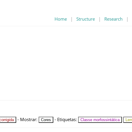
Home
|
Structure
|
Research
|
-
Mostrar
:
-
Etiquetas
:
orrigida
Cores
Classe morfossintática
Le