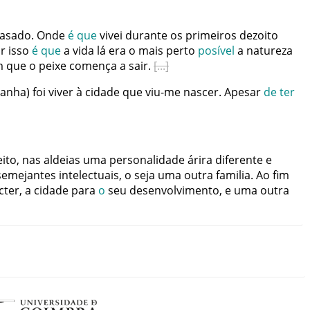
asado
.
Onde
é
que
vivei
durante
os
primeiros
dezoito
r
isso
é
que
a
vida
lá
era
o
mais
perto
posível
a
natureza
m
que
o
peixe
comença
a
sair
.
panha
)
foi
viver
à
cidade
que
viu-me
nascer
.
Apesar
de
ter
eito
,
nas
aldeias
uma
personalidade
árira
diferente
e
semejantes
intelectuais
,
o
seja
uma
outra
familia
.
Ao
fim
cter
,
a
cidade
para
o
seu
desenvolvimento
,
e
uma
outra