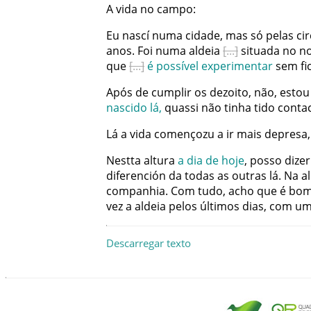
A
vida
no
campo
:
Eu
nascí
numa
cidade
,
mas
só
pelas
ci
anos
.
Foi
numa
aldeia
situada
no
no
que
é
possível
experimentar
sem
fi
Após
de
cumplir
os
dezoito
,
não
,
estou
nascido
lá
,
quassi
não
tinha
tido
conta
Lá
a
vida
començozu
a
ir
mais
depresa
,
Nestta
altura
a
dia
de
hoje
,
posso
dizer
diferención
da
todas
as
outras
lá
.
Na
a
companhia
.
Com tudo
,
acho
que
é
bo
vez
a
aldeia
pelos
últimos
dias
,
com
um
Descarregar texto