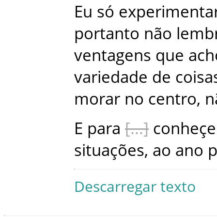
Eu
só
experimenta
portanto
não
lemb
ventagens
que
ach
variedade
de
coisa
morar
no
centro
,
n
E
para
conheçe
situações
,
ao
ano
p
Descarregar texto