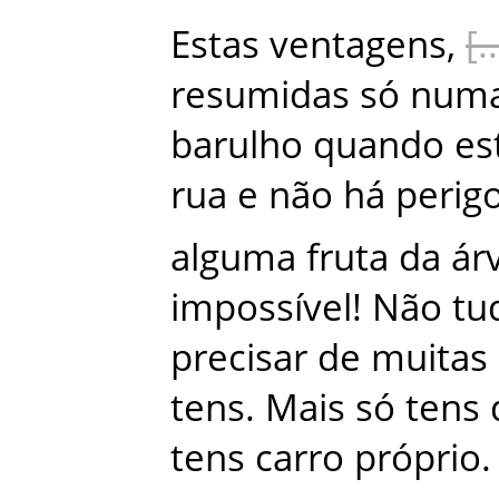
Estas
ventagens
,
resumidas
só
num
barulho
quando
es
rua
e
não
há
perig
alguma
fruta
da
ár
impossível
!
Não
tu
precisar
de
muitas
tens
.
Mais
só
tens
tens
carro
próprio
.