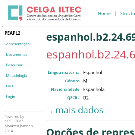
Home
|
Structu
PEAPL2
espanhol.b2.24.6
Apresentação
espanhol.b2.24.
Documentos
Pesquisar
Espanhol
Língua materna
Metodologia
M
Género
FAQ
Espanhola
Nacionalidade
Login
B2
QECRL
mais dados
Powered by
<TEI:TOK>
Maarten Janssen,
Opções de repre
2014-