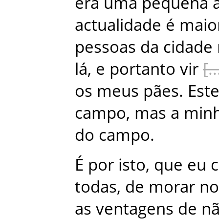
era
uma
pequena
actualidade
é
maio
pessoas
da
cidade
lá
,
e
portanto
vir
os
meus
pães
.
Est
campo
,
mas
a
min
do
campo
.
É
por
isto
,
que
eu
todas
,
de
morar
no
as
ventagens
de
n