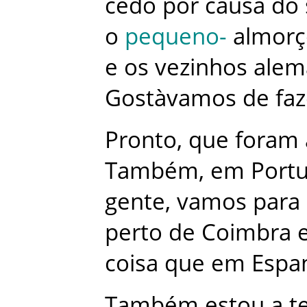
cedo
por
causa
do
o
pequeno
-
almorç
e
os
vezinhos
alem
Gostàvamos
de
faz
Pronto
,
que
foram
Também
,
em
Portu
gente
,
vamos
para
perto
de
Coimbra
coisa
que
em
Espa
Também
estou
a
t