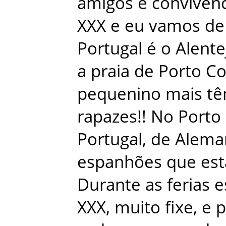
amigos
e
convivenc
XXX
e
eu
vamos
de
Portugal
é
o
Alente
a
praia
de
Porto
Co
pequenino
mais
t
rapazes
!
!
No
Porto
Portugal
,
de
Alema
espanhões
que
es
Durante
as
ferias
e
XXX
,
muito
fixe
,
e
p