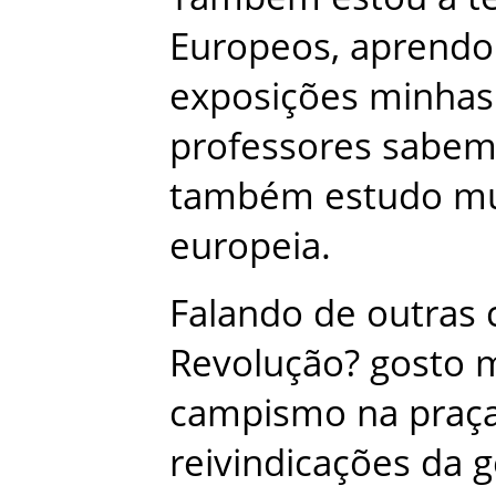
Europeos
,
aprendo
exposições
minhas
professores
sabe
também
estudo
mu
europeia
.
Falando
de
outras
Revolução
?
gosto
m
campismo
na
praç
reivindicações
da
g