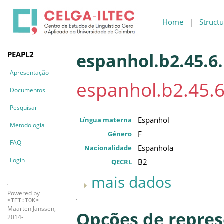
Home
|
Structu
PEAPL2
espanhol.b2.45.6
Apresentação
espanhol.b2.45.
Documentos
Pesquisar
Espanhol
Língua materna
Metodologia
F
Género
FAQ
Espanhola
Nacionalidade
Login
B2
QECRL
mais dados
Powered by
<TEI:TOK>
Maarten Janssen,
Opções de repre
2014-