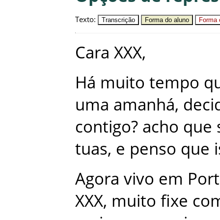
Texto
:
Transcrição
Forma do aluno
Forma c
Cara
XXX
,
Há
muito
tempo
q
uma
amanhá
,
deci
contigo
?
acho
que
tuas
,
e
penso
que
Agora
vivo
em
Port
XXX
,
muito
fixe
co