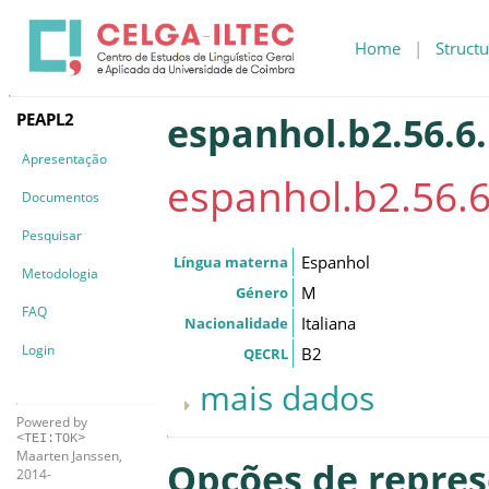
Home
|
Structu
PEAPL2
espanhol.b2.56.6
Apresentação
espanhol.b2.56.
Documentos
Pesquisar
Espanhol
Língua materna
Metodologia
M
Género
FAQ
Italiana
Nacionalidade
Login
B2
QECRL
mais dados
Powered by
<TEI:TOK>
Maarten Janssen,
Opções de repre
2014-