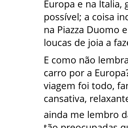
Europa
e
na
Italia
,
possível
;
a
coisa
in
na
Piazza
Duomo
loucas
de
joia
a
faz
E
como
não
lembra
carro
por
a
Europa
viagem
foi
todo
,
fa
cansativa
,
relaxant
ainda
me
lembro
d
tão
preocupadas
q