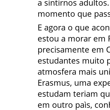
a
sintirnos
adultos
.
momento
que
pas
E
agora
o
que
acon
estou
a
morar
em
precisamente
em
estudantes
muito
atmosfera
mais
un
Erasmus
,
uma
expe
estudam
teriam
qu
em
outro
paìs
,
con