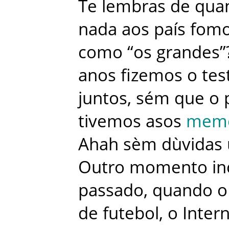
Te
lembras
de
qua
nada
aos
país
fom
como
“
os
grandes
”
anos
fizemos
o
tes
juntos
,
sém
que
o
tivemos
asos
mem
Ahah
sèm
dùvidas
Outro
momento
in
passado
,
quando
o
de
futebol
,
o
Inter