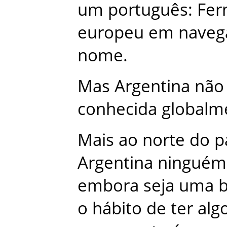
um
português
:
Fer
europeu
em
naveg
nome
.
Mas
Argentina
não
conhecida
globalm
Mais
ao
norte
do
p
Argentina
ninguém
embora
seja
uma
o
hábito
de
ter
alg