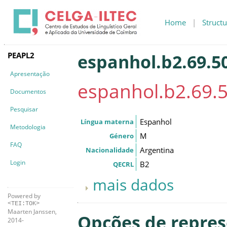
Home
|
Structu
PEAPL2
espanhol.b2.69.50
Apresentação
espanhol.b2.69.5
Documentos
Pesquisar
Espanhol
Língua materna
Metodologia
M
Género
FAQ
Argentina
Nacionalidade
Login
B2
QECRL
mais dados
Powered by
<TEI:TOK>
Maarten Janssen,
Opções de repre
2014-