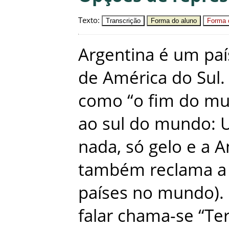
Texto
:
Transcrição
Forma do aluno
Forma c
Argentina
é
um
paí
de
América
do
Sul
.
como
“
o
fim
do
mu
ao
sul
do
mundo
:
nada
,
só
gelo
e
a
A
também
reclama
a
países
no
mundo
)
.
falar
chama-se
“Te