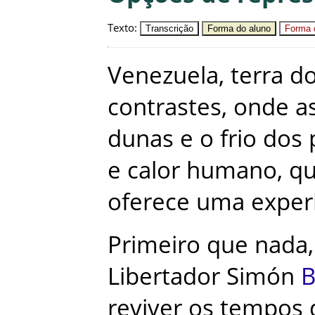
Texto
:
Transcrição
Forma do aluno
Forma c
Venezuela
,
terra
d
contrastes
,
onde
a
dunas
e
o
frio
dos
e
calor
humano
,
q
oferece
uma
exper
Primeiro
que
nada
,
Libertador
Simón
B
reviver
os
tempos