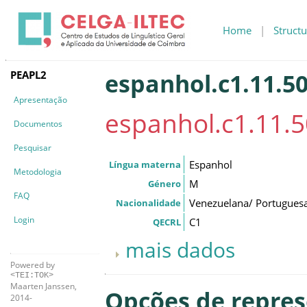
Home
|
Structu
PEAPL2
espanhol.c1.11.50
Apresentação
espanhol.c1.11.5
Documentos
Pesquisar
Espanhol
Língua materna
Metodologia
M
Género
FAQ
Venezuelana/ Portugues
Nacionalidade
Login
C1
QECRL
mais dados
Powered by
<TEI:TOK>
Maarten Janssen,
Opções de repre
2014-