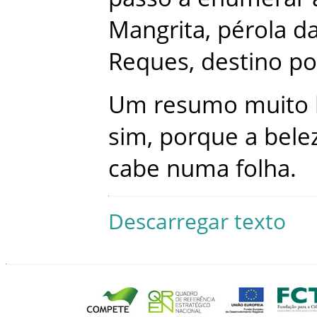
Mangrita
,
pérola
d
Reques
,
destino
po
Um
resumo
muito
sim
,
porque
a
bele
cabe
numa
folha
.
Descarregar texto