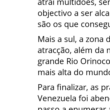
atrai
multidões
,
se
objectivo
a
ser
alc
são
os
que
conse
Mais
a
sul
,
a
zona
atracção
,
além
da
grande
Rio
Orinoc
mais
alta
do
mund
Para
finalizar
,
as
pr
Venezuela
foi
aben
passo
a
enumerar