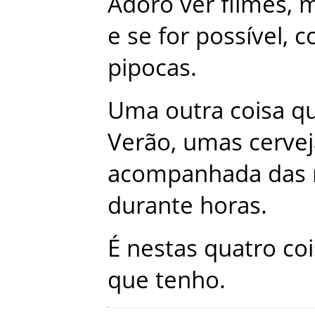
Adoro
ver
filmes
,
m
e
se
for
possível
,
c
pipocas
.
Uma
outra
coisa
q
Verão
,
umas
cerve
acompanhada
das
durante
horas
.
É
nestas
quatro
co
que
tenho
.