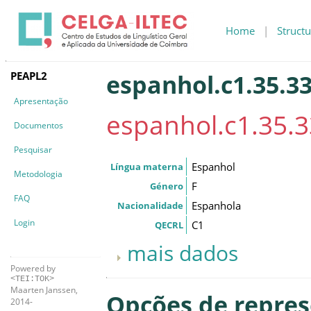
Home
|
Structu
PEAPL2
espanhol.c1.35.33
Apresentação
espanhol.c1.35.3
Documentos
Pesquisar
Espanhol
Língua materna
Metodologia
F
Género
FAQ
Espanhola
Nacionalidade
Login
C1
QECRL
mais dados
Powered by
<TEI:TOK>
Maarten Janssen,
Opções de repre
2014-