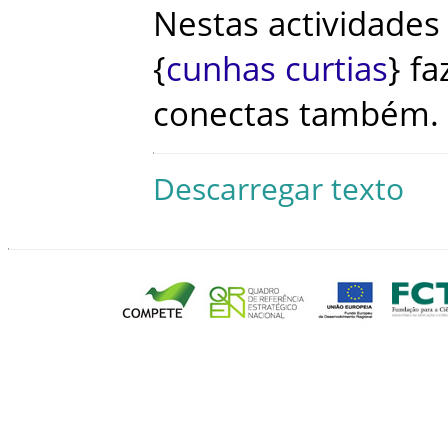
Nestas
actividades
{
cunhas
curtias
}
fa
conectas
também
.
Descarregar texto