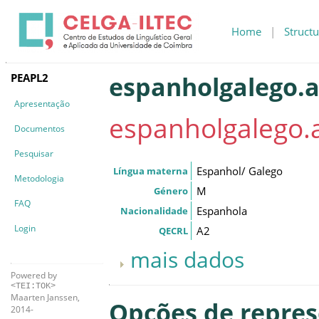
Home
|
Structu
PEAPL2
espanholgalego.a2
Apresentação
espanholgalego.a
Documentos
Pesquisar
Espanhol/ Galego
Língua materna
Metodologia
M
Género
FAQ
Espanhola
Nacionalidade
Login
A2
QECRL
mais dados
Powered by
<TEI:TOK>
Maarten Janssen,
Opções de repre
2014-