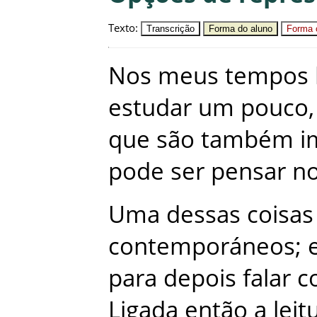
Texto
:
Transcrição
Forma do aluno
Forma c
Nos
meus
tempos
estudar
um
pouco
,
que
são
também
i
pode
ser
pensar
n
Uma
dessas
coisas
contemporáneos
;
para
depois
falar
c
Ligada
então
a
leit