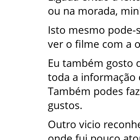
ou
na
morada
,
min
Isto
mesmo
pode-
ver
o
filme
com
a
o
Eu
também
gosto
toda
a
informação
Também
podes
fa
gustos
.
Outro
vicio
reconh
onde
fui
pouco
ato