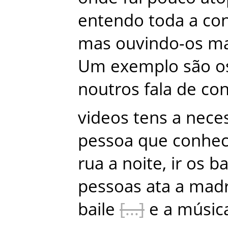
entendo
toda
a
co
mas
ouvindo-os
ma
Um
exemplo
são
o
noutros
fala
de
con
videos
tens
a
nece
pessoa
que
conhe
rua
a
noite
,
ir
os
ba
pessoas
ata
a
mad
baile
e
a
músic