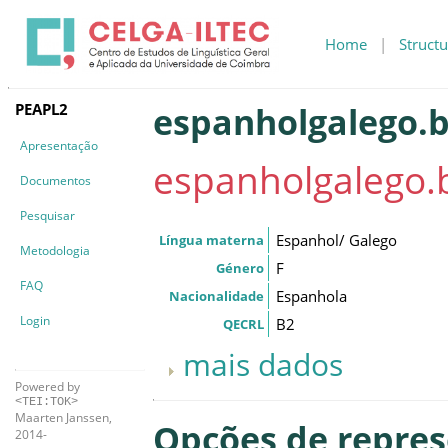
Home
|
Structu
PEAPL2
espanholgalego.b
Apresentação
espanholgalego.
Documentos
Pesquisar
Espanhol/ Galego
Língua materna
Metodologia
F
Género
FAQ
Espanhola
Nacionalidade
Login
B2
QECRL
mais dados
Powered by
<TEI:TOK>
Maarten Janssen,
Opções de repre
2014-