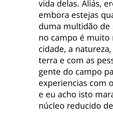
vida
delas
.
Aliás
,
er
embora
estejas
qu
duma
multidão
de
no
campo
é
muito
cidade
,
a
natureza
,
terra
e
com
as
pes
gente
do
campo
pa
experiencias
com
e
eu
acho
isto
mara
núcleo
reducido
d