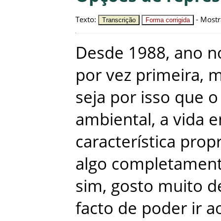
Texto
:
-
Mostr
Transcrição
Forma corrigida
Desde
1988
,
ano
n
por
vez
primeira
,
m
seja
por
isso
que
o
ambiental
,
a
vida
e
característica
propr
algo
completamen
sim
,
gosto
muito
d
facto
de
poder
ir
a