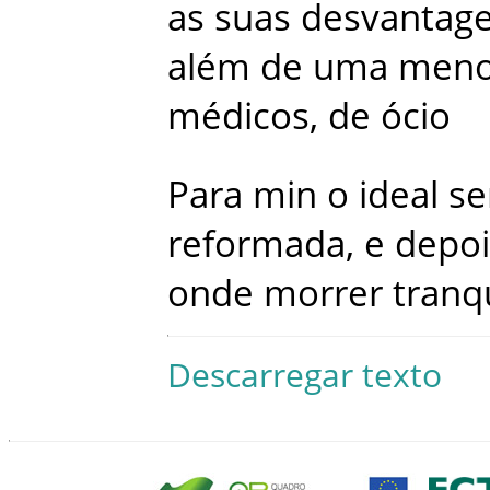
as
suas
desvantag
além
de
uma
meno
médicos
,
de
ócio
Para
min
o
ideal
se
reformada
,
e
depoi
onde
morrer
tranq
Descarregar texto