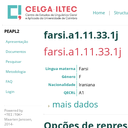
Home
|
Structu
PEAPL2
farsi.a1.11.33.1j
Apresentação
farsi.a1.11.33.1j
Documentos
Pesquisar
Farsi
Língua materna
Metodologia
F
Género
FAQ
Iraniana
Nacionalidade
Login
A1
QECRL
mais dados
Powered by
<TEI:TOK>
Maarten Janssen,
Opções de repre
2014-