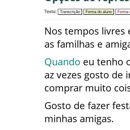
Texto
:
Transcrição
Forma do aluno
Forma c
Nos
tempos
livres
as
familhas
e
amig
Quando
eu
tenho
az
vezes
gosto
de
i
comprar
muito
coi
Gosto
de
fazer
fest
minhas
amigas
.