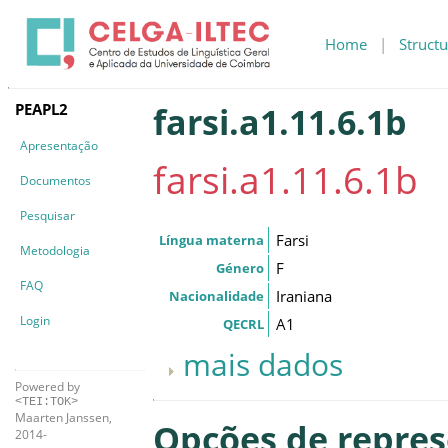
Home
|
Structu
PEAPL2
farsi.a1.11.6.1b
Apresentação
farsi.a1.11.6.1b
Documentos
Pesquisar
Farsi
Língua materna
Metodologia
F
Género
FAQ
Iraniana
Nacionalidade
Login
A1
QECRL
mais dados
Powered by
<TEI:TOK>
Maarten Janssen,
Opções de repre
2014-