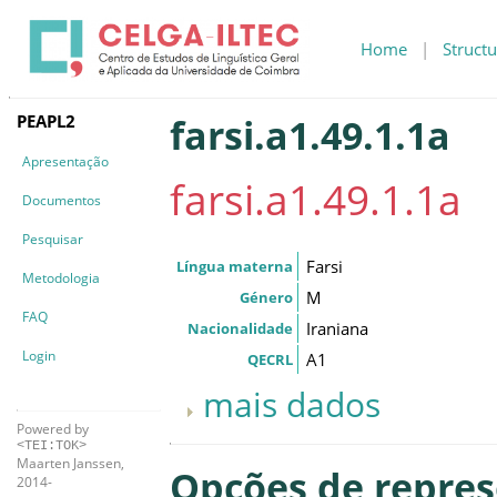
Home
|
Structu
PEAPL2
farsi.a1.49.1.1a
Apresentação
farsi.a1.49.1.1a
Documentos
Pesquisar
Farsi
Língua materna
Metodologia
M
Género
FAQ
Iraniana
Nacionalidade
Login
A1
QECRL
mais dados
Powered by
<TEI:TOK>
Maarten Janssen,
Opções de repre
2014-