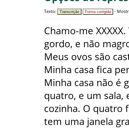
Texto
:
-
Mostr
Transcrição
Forma corrigida
Chamo-me
XXXXX
.
gordo
,
e
não
magr
Meus
ovos
são
cas
Minha
casa
fica
pe
Minha
casa
não
é
g
quatro
,
e
um
sala
,
cozinha
.
O
quatro
tem
uma
janela
gr