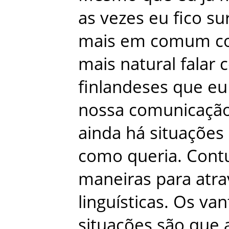
as
vezes
eu
fico
su
mais
em
comum
c
mais
natural
falar
finlandeses
que
eu
nossa
comunicaçã
ainda
há
situações
como
queria
.
Cont
maneiras
para
atr
linguísticas
.
Os
van
situações
são
que