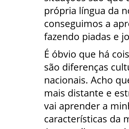
própria
língua
da
n
conseguimos
a
apr
fazendo
piadas
e
j
É
óbvio
que
há
coi
são
diferenças
cult
nacionais
.
Acho
qu
mais
distante
e
est
vai
aprender
a
min
características
da
m