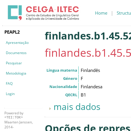
Home
|
Structu
PEAPL2
finlandes.b1.45.52
Apresentação
finlandes.b1.45.5
Documentos
Pesquisar
Finlandês
Língua materna
Metodologia
F
Género
FAQ
Finlandesa
Nacionalidade
Login
B1
QECRL
mais dados
Powered by
<TEI:TOK>
Maarten Janssen,
Opções de repre
2014-