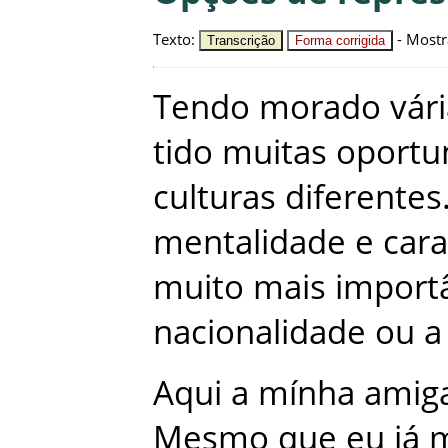
Texto
:
-
Mostr
Transcrição
Forma corrigida
Tendo
morado
vár
tido
muitas
oportu
culturas
diferentes
mentalidade
e
cara
muito
mais
import
nacionalidade
ou
a
Aqui
a
mínha
amig
Mesmo
que
eu
já
m