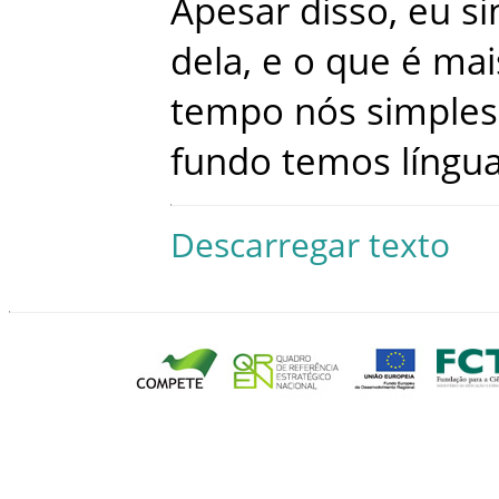
Apesar
disso
,
eu
s
dela
,
e
o
que
é
mai
tempo
nós
simple
fundo
temos
língu
Descarregar texto