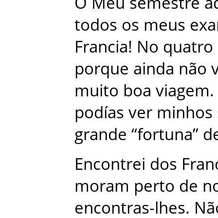
O
Meu
semestre
a
todos
os
meus
ex
Francia
!
No
quatro
porque
ainda
não
v
muito
boa
viagem
.
podías
ver
minhos
grande
“
fortuna
”
d
Encontrei
dos
Fran
moram
perto
de
n
encontras-lhes
.
Nã