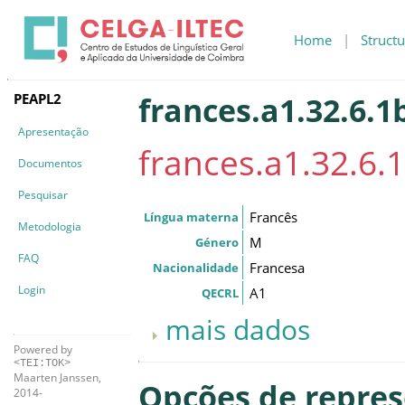
Home
|
Structu
PEAPL2
frances.a1.32.6.1
Apresentação
frances.a1.32.6.
Documentos
Pesquisar
Francês
Língua materna
Metodologia
M
Género
FAQ
Francesa
Nacionalidade
Login
A1
QECRL
mais dados
Powered by
<TEI:TOK>
Maarten Janssen,
Opções de repre
2014-