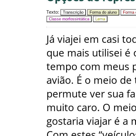
Texto
:
Transcrição
Forma do aluno
Forma c
Classe morfossintática
Lema
Já
viajei
em
casi
to
que
mais
utilisei
é
tempo
com
meus
avião
.
É
o
meio
de
permute
ver
sua
fa
muito
caro
.
O
mei
gostaria
viajar
é
a
Com
estes
“
veículo