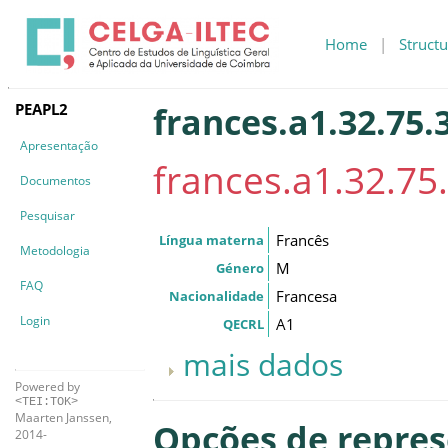
Home
|
Structu
PEAPL2
frances.a1.32.75.
Apresentação
frances.a1.32.75
Documentos
Pesquisar
Francês
Língua materna
Metodologia
M
Género
FAQ
Francesa
Nacionalidade
Login
A1
QECRL
mais dados
Powered by
<TEI:TOK>
Maarten Janssen,
Opções de repre
2014-