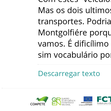
Mas
os
dois
ultimo
transportes
.
Podri
Montgolfiére
porq
vamos
.
É
dificílimo
sim
vocabulário
po
Descarregar texto