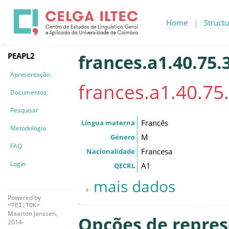
Home
|
Structu
PEAPL2
frances.a1.40.75.
Apresentação
frances.a1.40.75
Documentos
Pesquisar
Francês
Língua materna
Metodologia
M
Género
FAQ
Francesa
Nacionalidade
Login
A1
QECRL
mais dados
Powered by
<TEI:TOK>
Maarten Janssen,
Opções de repre
2014-