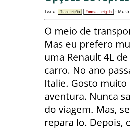
Texto
:
-
Mostr
Transcrição
Forma corrigida
O
meio
de
transpo
Mas
eu
prefero
mu
uma
Renault
4L
de
carro
.
No
ano
pass
Italie
.
Gosto
muito
aventura
.
Nunca
s
do
viagem
.
Mas
,
se
repara lo
.
Depois
,