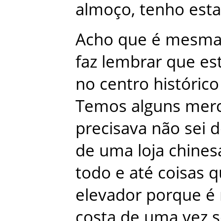
almoço
,
tenho
esta
Acho
que
é
mesm
faz
lembrar
que
es
no
centro
histórico
Temos
alguns
mer
precisava
não
sei
d
de
uma
loja
chines
todo
e
até
coisas
q
elevador
porque
é
costa
de
uma
vez
s