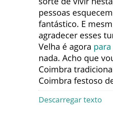
sorte
de
vivir
nesta
pessoas
esquecem
fantástico
.
E
mesm
agradecer
esses
tu
Velha
é
agora
para
nada
.
Acho
que
vo
Coimbra
tradiciona
Coimbra
festoso
d
Descarregar texto