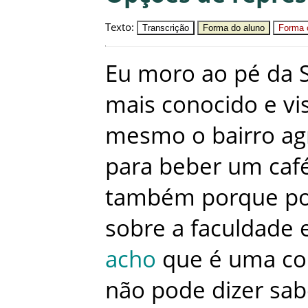
Texto
:
Transcrição
Forma do aluno
Forma c
Eu
moro
ao
pé
da
mais
conocido
e
vi
mesmo
o
bairro
ag
para
beber
um
caf
também
porque
p
sobre
a
faculdade
acho
que
é
uma
co
não
pode
dizer
sab