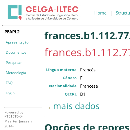
Home
|
Structu
PEAPL2
frances.b1.112.77
Apresentação
frances.b1.112.7
Documentos
Pesquisar
Francês
Língua materna
Metodologia
F
Género
FAQ
Francesa
Nacionalidade
Login
B1
QECRL
mais dados
Powered by
<TEI:TOK>
Maarten Janssen,
Opções de repre
2014-