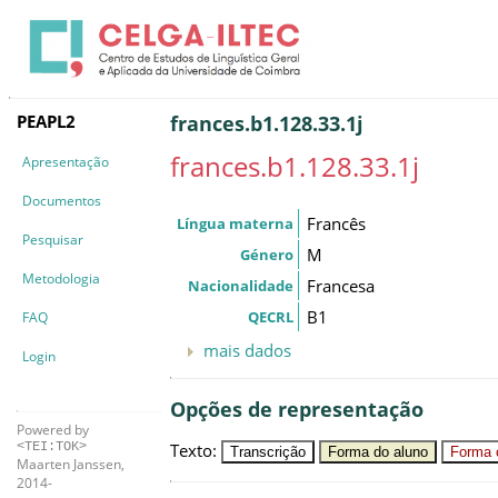
PEAPL2
frances.b1.128.33.1j
frances.b1.128.33.1j
Apresentação
Documentos
Francês
Língua materna
Pesquisar
M
Género
Metodologia
Francesa
Nacionalidade
B1
QECRL
FAQ
mais dados
Login
Opções de representação
Powered by
Texto
:
<TEI:TOK>
Transcrição
Forma do aluno
Forma c
Maarten Janssen,
2014-