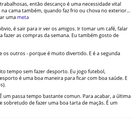
trabalhosas
,
então
descanço
é
uma
necessidade
vital
r
na
cama
também
,
quando
faz
frio
ou
chova
no
exterior
...
ar
uma
meta
óbvio
,
é
sair
para
ir
ver
os
amigos
.
Ir
tomar
um
café
,
falar
ra
fazer
as
compras
da
semana
.
Eu
também
gosto
de
e
os
outros
-
porque
é
muito
divertido
.
E
é
a
segunda
ito
tempo
sem
fazer
desporto
.
Eu
jogo
futebol
,
esporto
é
uma
boa
maneira
para
ficar
com
boa
saúde
.
E
os
)
.
É
um
passa tempo
bastante
comun
.
Para
acabar
,
a
última
e
sobretudo
de
fazer
uma
boa
tarta
de
maçãs
.
É
um