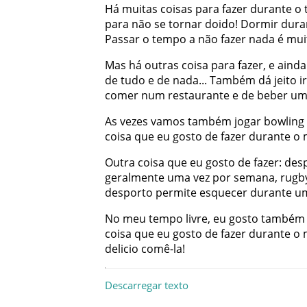
Há
muitas
coisas
para
fazer
durante
o
para
não
se
tornar
doido
!
Dormir
dura
Passar
o
tempo
a
não
fazer
nada
é
mui
Mas
há
outras
coisa
para
fazer
,
e
ainda
de
tudo
e
de
nada
...
Também
dá
jeito
ir
comer
num
restaurante
e
de
beber
u
As
vezes
vamos
também
jogar
bowling
coisa
que
eu
gosto
de
fazer
durante
o
Outra
coisa
que
eu
gosto
de
fazer
:
des
geralmente
uma
vez
por
semana
,
rugb
desporto
permite
esquecer
durante
u
No
meu
tempo
livre
,
eu
gosto
também
coisa
que
eu
gosto
de
fazer
durante
o
delicio
comê-la
!
Descarregar texto