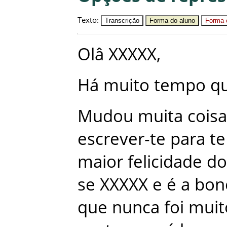
Texto
:
Transcrição
Forma do aluno
Forma c
Olâ
XXXXX
,
Há
muito
tempo
q
Mudou
muita
coisa
escrever-te
para
te
maior
felicidade
do
se
XXXXX
e
é
a
bon
que
nunca
foi
muit