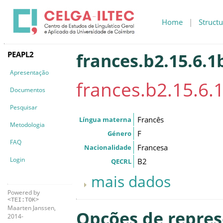
Home
|
Structu
PEAPL2
frances.b2.15.6.1
Apresentação
frances.b2.15.6.
Documentos
Pesquisar
Francês
Língua materna
Metodologia
F
Género
FAQ
Francesa
Nacionalidade
Login
B2
QECRL
mais dados
Powered by
<TEI:TOK>
Maarten Janssen,
Opções de repre
2014-