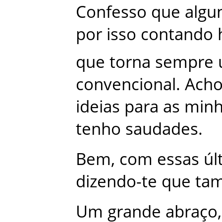
Confesso
que
algu
por
isso
contando
que
torna
sempre
convencional
.
Ach
ideias
para
as
minh
tenho
saudades
.
Bem
,
com
essas
úl
dizendo-te
que
ta
Um
grande
abraço
,