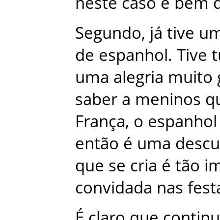
neste
caso
é
bem
Segundo
,
já
tive
u
de
espanhol
.
Tive
uma
alegria
muito
saber
a
meninos
q
França
,
o
espanhol
então
é
uma
descu
que
se
cria
é
tão
i
convidada
nas
fest
É
claro
que
contin