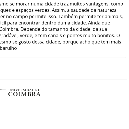
smo
se
morar
numa
cidade
traz
muitos
vantagens
,
como
rques
e
espaços
verdes
.
Assim
,
a
saudade
da
natureza
ver
no
campo
permite
isso
.
Também
permite
ter
animais
,
ícil
para
encontrar
dentro
duma
cidade
.
Ainda
que
Coimbra
.
Depende
do
tamanho
da
cidade
,
da
sua
gradável
,
verde
,
e
tem
canais
e
pontes
muito
bonitos
.
O
esmo
se
gosto
dessa
cidade
,
porque
acho
que
tem
mais
barulho