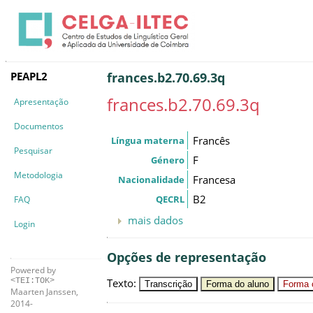
PEAPL2
frances.b2.70.69.3q
frances.b2.70.69.3q
Apresentação
Documentos
Francês
Língua materna
Pesquisar
F
Género
Metodologia
Francesa
Nacionalidade
B2
QECRL
FAQ
mais dados
Login
Opções de representação
Powered by
Texto
:
<TEI:TOK>
Transcrição
Forma do aluno
Forma c
Maarten Janssen,
2014-