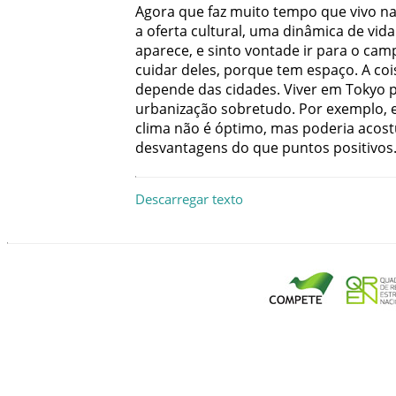
Agora
que
faz
muito
tempo
que
vivo
na
a
oferta
cultural
,
uma
dinâmica
de
vida
aparece
,
e
sinto
vontade
ir
para
o
cam
cuidar
deles
,
porque
tem
espaço
.
A
coi
depende
das
cidades
.
Viver
em
Tokyo
urbanização
sobretudo
.
Por
exemplo
,
clima
não
é
óptimo
,
mas
poderia
acos
desvantagens
do
que
puntos
positivos
Descarregar texto