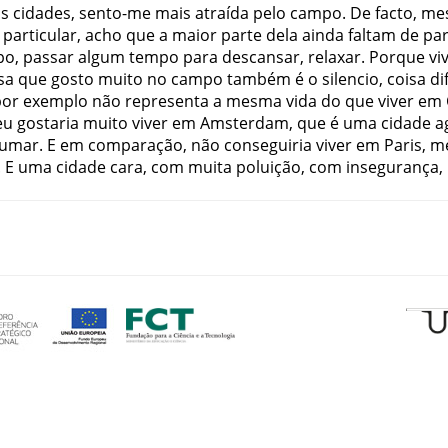
s
cidades
,
sento-me
mais
atraída
pelo
campo
.
De
facto
,
me
particular
,
acho
que
a
maior
parte
dela
ainda
faltam
de
pa
po
,
passar
algum
tempo
para
descansar
,
relaxar
.
Porque
vi
sa
que
gosto
muito
no
campo
também
é
o
silencio
,
coisa
dif
por
exemplo
não
representa
a
mesma
vida
do
que
viver
em
eu
gostaria
muito
viver
em
Amsterdam
,
que
é
uma
cidade
a
tumar
.
E
em
comparação
,
não
conseguiria
viver
em
Paris
,
m
.
E
uma
cidade
cara
,
com
muita
poluição
,
com
insegurança
,