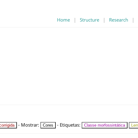
Home
|
Structure
|
Research
|
-
Mostrar
:
-
Etiquetas
:
orrigida
Cores
Classe morfossintática
Le