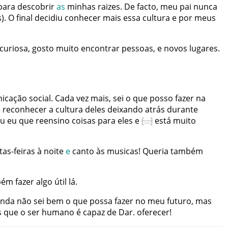
para
descobrir
as
minhas
raizes
.
De
facto
,
meu
pai
nunca
s
)
.
O
final
decidiu
conhecer
mais
essa
cultura
e
por
meus
curiosa
,
gosto
muito
encontrar
pessoas
,
e
novos
lugares
.
icação
social
.
Cada
vez
mais
,
sei
o
que
posso
fazer
na
e
reconhecer
a
cultura
deles
deixando
atrás
durante
ou
eu
que
reensino
coisas
para
eles
e
está
muito
tas-feiras
à
noite
e
canto
às
musicas
!
Queria
também
bém
fazer
algo
útil
lá
.
inda
não
sei
bem
o
que
possa
fazer
no
meu
futuro
,
mas
s
que
o
ser
humano
é
capaz
de
Dar
.
oferecer
!