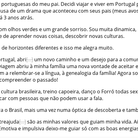
portuguesas
do
meu
pai
.
Decidi
viajar
e
viver
em
Portugal
ausa
de
um
drama
que
aconteceu
com
seus
pais
(
meus
avo
á
3
anos
atrás
.
om
olhos
verdes
e
um
grande
sorriso
.
Sou
muita
dinamica
,
e
de
aprender
novas
coisas
,
descobrir
novas
culturas
.
s
de
horizontes
diferentes
e
isso
me
alegra
muito
.
rtugal
,
abri
um
novo
caminho
e
um
desejo
para
a
comun
viagem
abriu
à
minha
família
uma
nova
vontade
de
aceitar
am
a
relembrar-se
a
língua
,
à
genealogia
da
família
!
Agora
s
compreender
o
passado
!
cultura
brasileira
,
treino
capoeira
,
danço
o
Forró
todas
sex
car
com
pessoas
que
não
podem
usar
a
fala
.
ra
o
Brasil
,
mais
uma
vez
numa
óptica
de
descoberta
e
tam
treajuda
são
as
minhas
valores
que
guiam
minha
vida
.
A
Emotiva
e
impulsiva
deixo-me
guiar
só
com
as
boas
energia