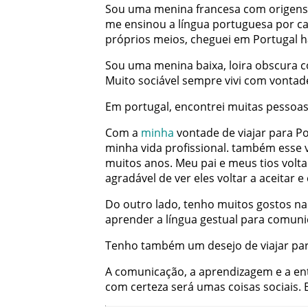
Sou
uma
menina
francesa
com
origens
me
ensinou
a
língua
portuguesa
por
c
próprios
meios
,
cheguei
em
Portugal
h
Sou
uma
menina
baixa
,
loira
obscura
c
Muito
sociável
sempre
vivi
com
vontad
Em
portugal
,
encontrei
muitas
pessoa
Com
a
minha
vontade
de
viajar
para
Po
minha
vida
profissional
.
também
esse
muitos
anos
.
Meu
pai
e
meus
tios
volt
agradável
de
ver
eles
voltar
a
aceitar
e
Do
outro
lado
,
tenho
muitos
gostos
na
aprender
a
língua
gestual
para
comuni
Tenho
também
um
desejo
de
viajar
pa
A
comunicação
,
a
aprendizagem
e
a
en
com
certeza
será
umas
coisas
sociais
.