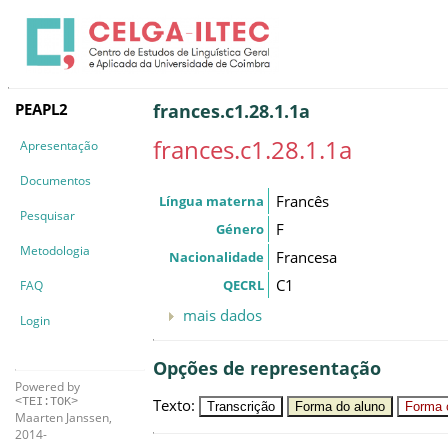
PEAPL2
frances.c1.28.1.1a
frances.c1.28.1.1a
Apresentação
Documentos
Francês
Língua materna
Pesquisar
F
Género
Metodologia
Francesa
Nacionalidade
C1
QECRL
FAQ
mais dados
Login
Opções de representação
Powered by
Texto
:
<TEI:TOK>
Transcrição
Forma do aluno
Forma c
Maarten Janssen,
2014-