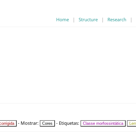
Home
|
Structure
|
Research
|
-
Mostrar
:
-
Etiquetas
:
orrigida
Cores
Classe morfossintática
Le