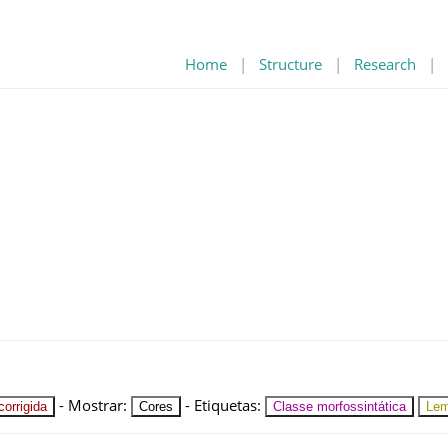
Home
|
Structure
|
Research
|
-
Mostrar
:
-
Etiquetas
:
orrigida
Cores
Classe morfossintática
Le