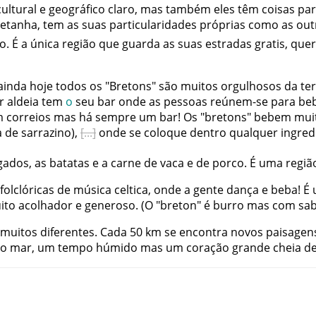
cultural
e
geográfico
claro
,
mas
também
eles
têm
coisas
par
retanha
,
tem
as
suas
particularidades
próprias
como
as
out
o
.
É
a
única
região
que
guarda
as
suas
estradas
gratis
,
que
ainda
hoje
todos
os
"
Bretons
"
são
muitos
orgulhosos
da
te
r
aldeia
tem
o
seu
bar
onde
as
pessoas
reúnem-se
para
be
m
correios
mas
há
sempre
um
bar
!
Os
"
bretons
"
bebem
mui
a
de
sarrazino
)
,
onde
se
coloque
dentro
qualquer
ingred
gados
,
as
batatas
e
a
carne
de
vaca
e
de
porco
.
É
uma
regiã
folclóricas
de
música
celtica
,
onde
a
gente
dança
e
beba
!
É
ito
acolhador
e
generoso
.
(
O
"
breton
"
é
burro
mas
com
sa
muitos
diferentes
.
Cada
50
km
se
encontra
novos
paisagen
o
mar
,
um
tempo
húmido
mas
um
coração
grande
cheia
d