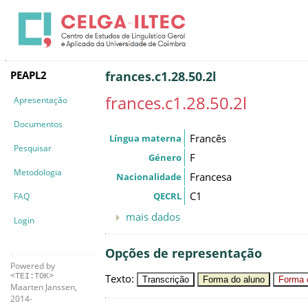
PEAPL2
frances.c1.28.50.2l
frances.c1.28.50.2l
Apresentação
Documentos
Francês
Língua materna
Pesquisar
F
Género
Metodologia
Francesa
Nacionalidade
C1
QECRL
FAQ
mais dados
Login
Opções de representação
Powered by
Texto
:
<TEI:TOK>
Transcrição
Forma do aluno
Forma c
Maarten Janssen,
2014-