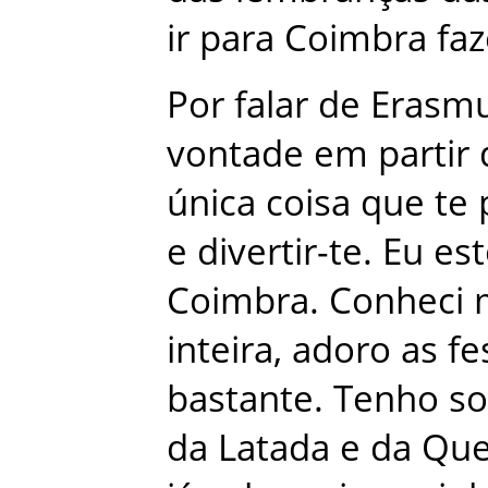
ir
para
Coimbra
faz
Por
falar
de
Erasm
vontade
em
partir
única
coisa
que
te
e
divertir-te
.
Eu
es
Coimbra
.
Conheci
inteira
,
adoro
as
fe
bastante
.
Tenho
so
da
Latada
e
da
Que