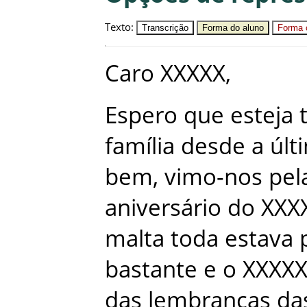
Texto
:
Transcrição
Forma do aluno
Forma c
Caro
XXXXX
,
Espero
que
esteja
família
desde
a
últ
bem
,
vimo-nos
pel
aniversário
do
XXX
malta
toda
estava
bastante
e
o
XXXX
das
lembranças
da