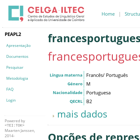
Home
|
Structu
PEAPL2
francesportugues
Apresentação
francesportugue
Documentos
Pesquisar
Francês/ Português
Língua materna
Metodologia
M
Género
FAQ
Portuguesa
Nacionalidade
Login
B2
QECRL
mais dados
Powered by
<TEI:TOK>
Maarten Janssen,
Opções de repre
2014-