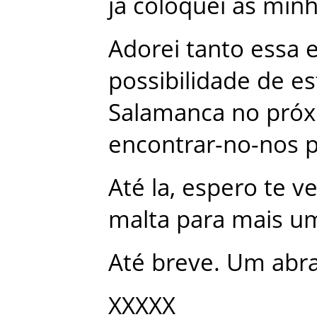
já
coloquei
as
minh
Adorei
tanto
essa
possibilidade
de
es
Salamanca
no
pró
encontrar-no-nos
Até
la
,
espero
te
ve
malta
para
mais
u
Até
breve
.
Um
abr
XXXXX