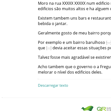
Moro
na
rua
XXXXX
XXXXX
num
edificio
edificios
são
muitos
altos
e
ha
alguem
Existem
tambem
uns
bars
e
restauran
bebida
o
jantar
.
Geralmente
gosto
de
meu
bairro
porq
Por
exemplo
e
um
bairro
barulhoso
que
devia
aceitar
essas
situações
p
Talvez
fosse
mais
agradável
se
existir
Acho
tambem
que
o
governo
o
a
Fregu
melorar
o
nível
dos
edificios
deles
.
Descarregar texto