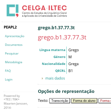
PEAPL2
grego.b1.37.77.3t
grego.b1.37.77.3t
Apresentação
Documentos
Grego
Língua materna
Pesquisar
M
Género
Metodologia
Grega
Nacionalidade
B1
QECRL
FAQ
mais dados
Login
Opções de representação
Powered by
Texto
:
<TEI:TOK>
Transcrição
Forma do aluno
Forma c
Maarten Janssen,
2014-