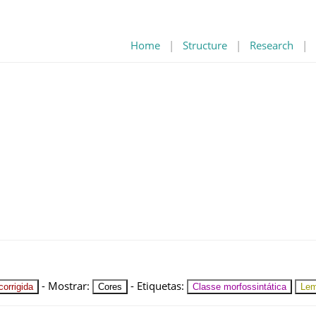
Home
|
Structure
|
Research
|
-
Mostrar
:
-
Etiquetas
:
orrigida
Cores
Classe morfossintática
Le