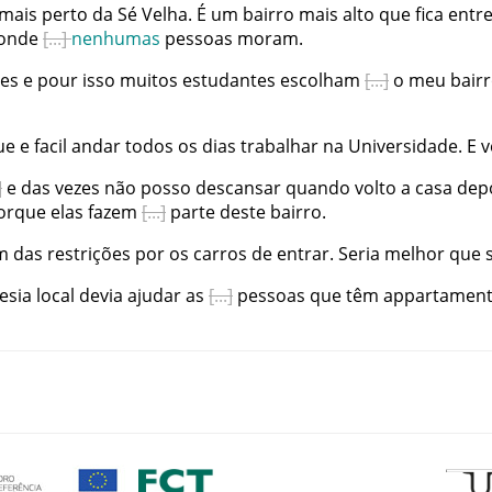
mais
perto
da
Sé
Velha
.
É
um
bairro
mais
alto
que
fica
entr
onde
nenhumas
pessoas
moram
.
tes
e
pour
isso
muitos
estudantes
escolham
o
meu
bair
ue
e
facil
andar
todos
os
dias
trabalhar
na
Universidade
.
E
v
e
das
vezes
não
posso
descansar
quando
volto
a
casa
dep
orque
elas
fazem
parte
deste
bairro
.
em
das
restrições
por
os
carros
de
entrar
.
Seria
melhor
que
esia
local
devia
ajudar
as
pessoas
que
têm
appartamen