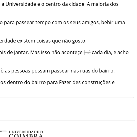
e
a
Universidade
e
o
centro
da
cidade
.
A
maioria
dos
ro
para
passear
tempo
com
os
seus
amigos
,
bebir
uma
erdade
existem
coisas
que
não
gosto
.
ois
de
jantar
.
Mas
isso
não
aconteçe
cada
dia
,
e
acho
sò
as
pessoas
possam
passear
nas
ruas
do
bairro
.
tos
dentro
do
bairro
para
Fazer
des
construções
e