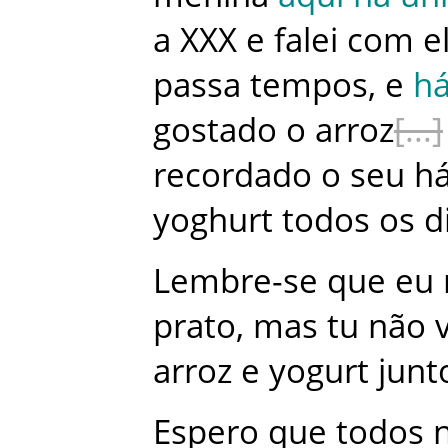
a
XXX
e
falei
com
e
passa tempos
,
e
há
gostado
o
arroz
recordado
o
seu
há
yoghurt
todos
os
d
Lembre-se
que
eu
prato
,
mas
tu
não
arroz
e
yogurt
junt
Espero
que
todos