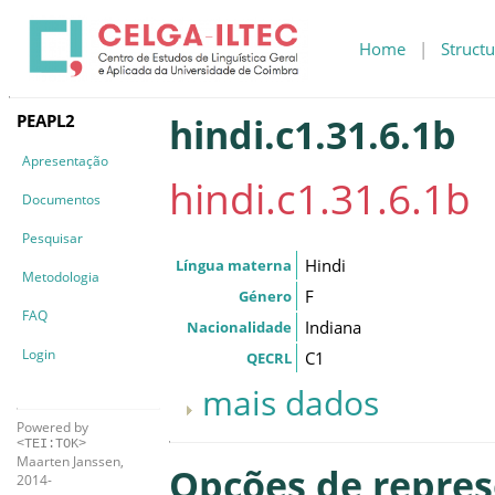
Home
|
Structu
PEAPL2
hindi.c1.31.6.1b
Apresentação
hindi.c1.31.6.1b
Documentos
Pesquisar
Hindi
Língua materna
Metodologia
F
Género
FAQ
Indiana
Nacionalidade
Login
C1
QECRL
mais dados
Powered by
<TEI:TOK>
Maarten Janssen,
Opções de repre
2014-