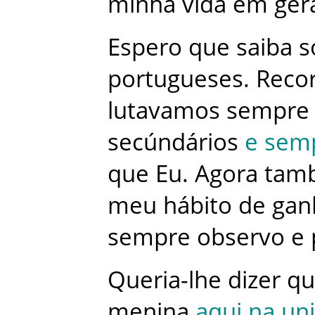
minha
vida
em
ger
Espero
que
saiba
s
portugueses
.
Reco
lutavamos
sempre
secúndários
e
sem
que
Eu
.
Agora
tam
meu
hábito
de
gan
sempre
observo
e
Queria-lhe
dizer
qu
menina
aqui
na
un