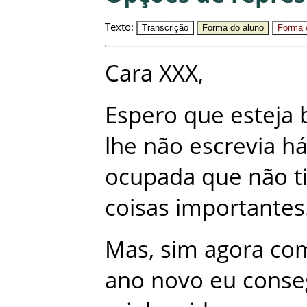
Texto
:
Transcrição
Forma do aluno
Forma c
Cara
XXX
,
Espero
que
esteja
lhe
não
escrevia
h
ocupada
que
não
t
coisas
importantes
Mas
,
sim
agora
co
ano
novo
eu
conse