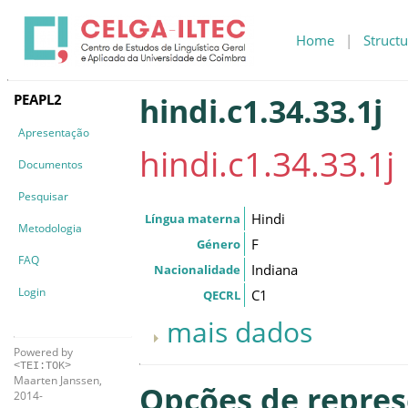
Home
|
Structu
PEAPL2
hindi.c1.34.33.1j
Apresentação
hindi.c1.34.33.1j
Documentos
Pesquisar
Hindi
Língua materna
Metodologia
F
Género
FAQ
Indiana
Nacionalidade
Login
C1
QECRL
mais dados
Powered by
<TEI:TOK>
Maarten Janssen,
Opções de repre
2014-