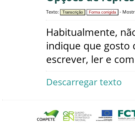
Texto
:
-
Mostr
Transcrição
Forma corrigida
Habitualmente
,
nã
indique
que
gosto
escrever
,
ler
e
com
Descarregar texto