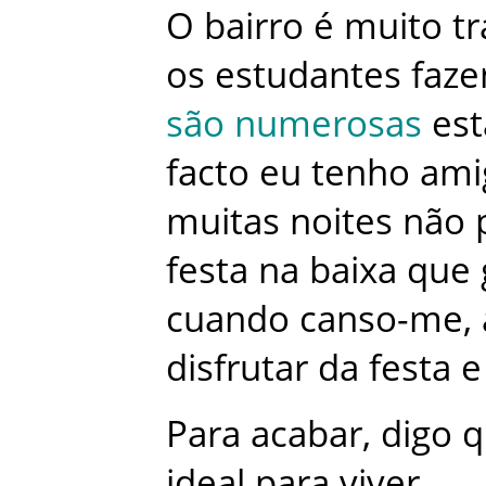
O
bairro
é
muito
tr
os
estudantes
faz
são
numerosas
es
facto
eu
tenho
ami
muitas
noites
não
festa
na
baixa
que
cuando
canso-me
,
disfrutar
da
festa
e
Para
acabar
,
digo
q
ideal
para
viver
.