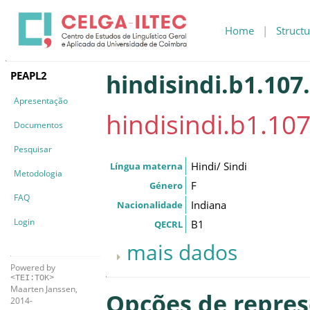
Home
|
Structu
PEAPL2
hindisindi.b1.107
Apresentação
hindisindi.b1.107
Documentos
Pesquisar
Hindi/ Sindi
Língua materna
Metodologia
F
Género
FAQ
Indiana
Nacionalidade
Login
B1
QECRL
mais dados
Powered by
<TEI:TOK>
Maarten Janssen,
Opções de repre
2014-