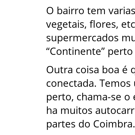
O
bairro
tem
varia
vegetais
,
flores
,
et
supermercados
mu
“
Continente
”
perto
Outra
coisa
boa
é
conectada
.
Temos
perto
,
chama-se
o
ha
muitos
autocar
partes
do
Coimbra