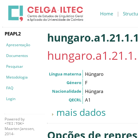
Home
|
Structu
PEAPL2
hungaro.a1.21.1.
Apresentação
hungaro.a1.21.1
Documentos
Pesquisar
Húngaro
Língua materna
Metodologia
F
Género
FAQ
Húngara
Nacionalidade
Login
A1
QECRL
mais dados
Powered by
<TEI:TOK>
Maarten Janssen,
Opções de repre
2014-