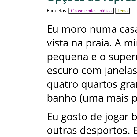
Etiquetas
:
Classe morfossintática
Lema
Eu
moro
numa
cas
vista
na
praia
.
A
mi
pequena
e
o
supe
escuro
com
janela
quatro
quartos
gra
banho
(
uma
mais
Eu
gosto
de
jogar
b
outras
desportos
.