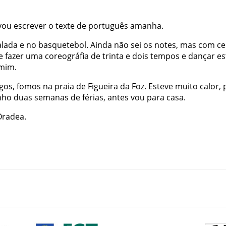
vou
escrever
o
texte
de
português
amanha
.
alada
e
no
basquetebol
.
Ainda
não
sei
os
notes
,
mas
com
ce
e
fazer
uma
coreográfia
de
trinta
e
dois
tempos
e
dançar
es
mim
.
gos
,
fomos
na
praia
de
Figueira
da
Foz
.
Esteve
muito
calor
,
nho
duas
semanas
de
férias
,
antes
vou
para
casa
.
Oradea
.