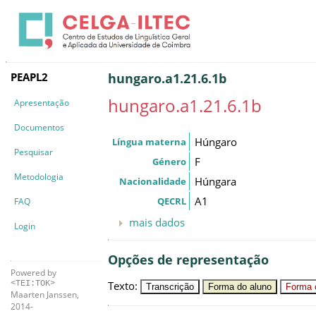
PEAPL2
hungaro.a1.21.6.1b
hungaro.a1.21.6.1b
Apresentação
Documentos
Húngaro
Língua materna
Pesquisar
F
Género
Metodologia
Húngara
Nacionalidade
A1
QECRL
FAQ
mais dados
Login
Opções de representação
Powered by
Texto
:
<TEI:TOK>
Transcrição
Forma do aluno
Forma c
Maarten Janssen,
2014-