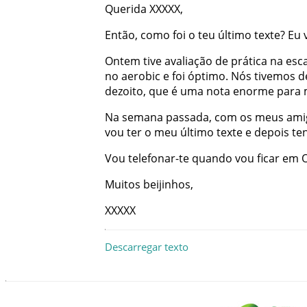
Querida
XXXXX
,
Então
,
como
foi
o
teu
último
texte
?
Eu
Ontem
tive
avaliação
de
prática
na
esc
no
aerobic
e
foi
óptimo
.
Nós
tivemos
d
dezoito
,
que
é
uma
nota
enorme
para
Na
semana
passada
,
com
os
meus
ami
vou
ter
o
meu
último
texte
e
depois
te
Vou
telefonar-te
quando
vou
ficar
em
Muitos
beijinhos
,
XXXXX
Descarregar texto