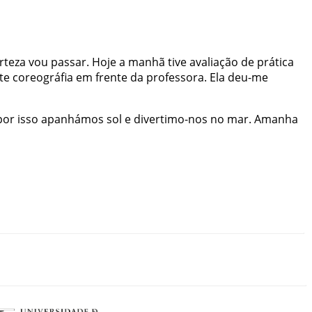
rteza
vou
passar
.
Hoje
a
manhã
tive
avaliação
de
prática
te
coreográfia
em
frente
da
professora
.
Ela
deu-me
por
isso
apanhámos
sol
e
divertimo-nos
no
mar
.
Amanha