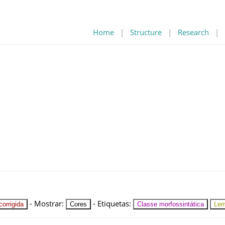
Home
|
Structure
|
Research
|
-
Mostrar
:
-
Etiquetas
:
orrigida
Cores
Classe morfossintática
Le