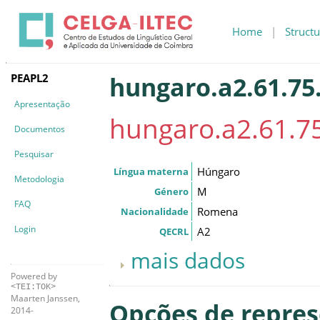
Home
|
Structu
PEAPL2
hungaro.a2.61.75
Apresentação
hungaro.a2.61.7
Documentos
Pesquisar
Húngaro
Língua materna
Metodologia
M
Género
FAQ
Romena
Nacionalidade
Login
A2
QECRL
mais dados
Powered by
<TEI:TOK>
Maarten Janssen,
Opções de repre
2014-