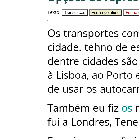
Texto
:
Transcrição
Forma do aluno
Forma c
Os
transportes
co
cidade
.
tehno
de
e
dentre
cidades
são
à
Lisboa
,
ao
Porto
de
usar
os
autocar
Também
eu
fiz
os
fui
a
Londres
,
Tener