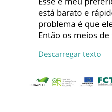
Esse
é
meu
prefer
está
barato
e
rápid
problema
é
que
el
Então
os
meios
de
Descarregar texto