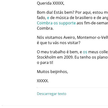
Querida
XXXXX
,
Bom
dia
!
Estás
bem
?
Por
aqui
,
estou
m
fado
,
e
de
música
de
brasiliero
e
de
an
Coimbra
os
supporte
aos
fim-de-sema
Coimbra
.
Nós
visitamos
Aveiro
,
Montemor-o-Vel
é
que
tu
vás
nos
visitar
?
O
meu
trabalho
é
bem
,
e
os
meus
coll
Stockholm
em
2009
.
Eu
tenho
os
plano
o
para
ti
!
Muitos
beijinhos
,
XXXXX
.
Descarregar texto