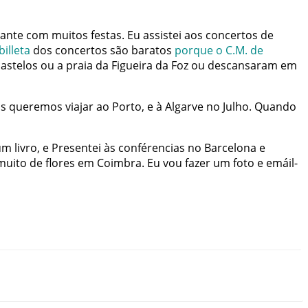
sante
com
muitos
festas
.
Eu
assistei
aos
concertos
de
billeta
dos
concertos
são
baratos
porque
o
C.M
.
de
castelos
ou
a
praia
da
Figueira
da
Foz
ou
descansaram
em
s
queremos
viajar
ao
Porto
,
e
à
Algarve
no
Julho
.
Quando
um
livro
,
e
Presentei
às
conférencias
no
Barcelona
e
muito
de
flores
em
Coimbra
.
Eu
vou
fazer
um
foto
e
emáil-