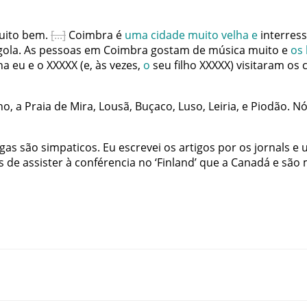
uito
bem
.
Coimbra
é
uma
cidade
muito
velha
e
interres
gola
.
As
pessoas
em
Coimbra
gostam
de
música
muito
e
os
na
eu
e
o
XXXXX
(
e
,
às
vezes
,
o
seu
filho
XXXXX
)
visitaram
os
ho
,
a
Praia
de
Mira
,
Lousã
,
Buçaco
,
Luso
,
Leiria
,
e
Piodão
.
Nó
egas
são
simpaticos
.
Eu
escrevei
os
artigos
por
os
jornals
e
s
de
assister
à
conférencia
no
‘
Finland
’
que
a
Canadá
e
são