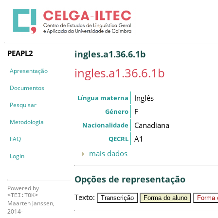
PEAPL2
ingles.a1.36.6.1b
ingles.a1.36.6.1b
Apresentação
Documentos
Inglês
Língua materna
Pesquisar
F
Género
Metodologia
Canadiana
Nacionalidade
A1
QECRL
FAQ
mais dados
Login
Opções de representação
Powered by
Texto
:
<TEI:TOK>
Transcrição
Forma do aluno
Forma c
Maarten Janssen,
2014-