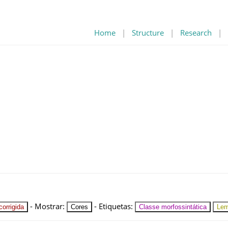
Home
|
Structure
|
Research
|
-
Mostrar
:
-
Etiquetas
:
orrigida
Cores
Classe morfossintática
Le